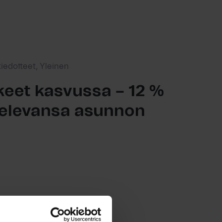
tiedotteet, Yleinen
eet kasvussa – 12 %
ttelevansa asunnon