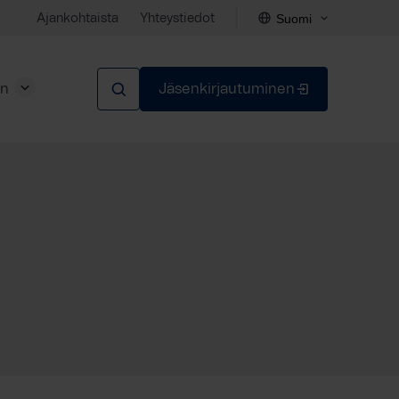
Suomi
Ajankohtaista
Yhteystiedot
en
Jäsenkirjautuminen
Sulje