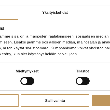
Yksityiskohdat
edotteet
Myyjälle
Ostajalle
Uut
itä
mme sisällön ja mainosten räätälöimiseen, sosiaalisen median
Yleinen
iseen. Lisäksi jaamme sosiaalisen median, mainosalan ja analy
, miten käytät sivustoamme. Kumppanimme voivat yhdistää näitä t
n kerätty, kun olet käyttänyt heidän palvelujaan.
Mieltymykset
Tilastot
Salli valinta