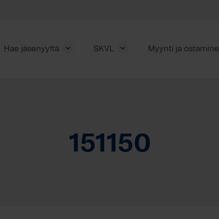
Hae jäsenyyttä
SKVL
Myynti ja ostamin
151150