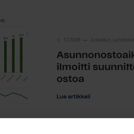
1.7.2026
Julkaisut, Lehdistö
Asunnonostoaik
ilmoitti suunni
ostoa
Lue artikkeli