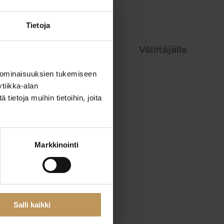
Tietoja
iset
Vuokraajalle
Välittäjälle
 ominaisuuksien tukemiseen
tiikka-alan
ietoja muihin tietoihin, joita
Markkinointi
Salli kaikki