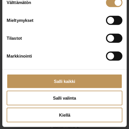
7.2.2025
Välttämätön
valinta
Riina Vihanto
Mieltymykset
Lue artikkeli
Tilastot
Markkinointi
Salli kaikki
Salli valinta
Suomen Kiinteistönvälittäjät ry
Finlands Fastighetsmäklare rf
Kiellä
Pasilankatu 2