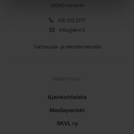
00240 Helsinki
010 212 2777
liitto@skvl.fi
Tietosuoja- ja rekisteriseloste
Katso myös:
Ajankohtaista
Mediapankki
SKVL ry