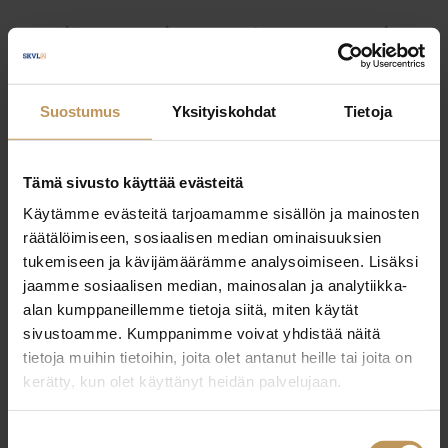
Myyjälle
Ostajalle
Uutiset
Vuokraajalle
Välittäjälle
Yleinen
Suostumus
Yksityiskohdat
Tietoja
Tämä sivusto käyttää evästeitä
Käytämme evästeitä tarjoamamme sisällön ja mainosten
räätälöimiseen, sosiaalisen median ominaisuuksien
tukemiseen ja kävijämäärämme analysoimiseen. Lisäksi
jaamme sosiaalisen median, mainosalan ja analytiikka-
alan kumppaneillemme tietoja siitä, miten käytät
sivustoamme. Kumppanimme voivat yhdistää näitä
tietoja muihin tietoihin, joita olet antanut heille tai joita on
kerätty, kun olet käyttänyt heidän palvelujaan.
Suostumuksen