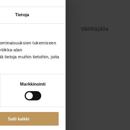
Tietoja
iset
Vuokraajalle
Välittäjälle
 ominaisuuksien tukemiseen
tiikka-alan
ietoja muihin tietoihin, joita
Markkinointi
Salli kaikki