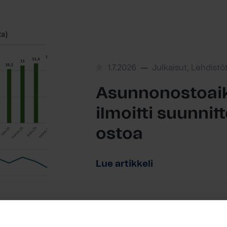
1.7.2026
Julkaisut, Lehdistö
Asunnonostoaik
ilmoitti suunni
ostoa
Lue artikkeli