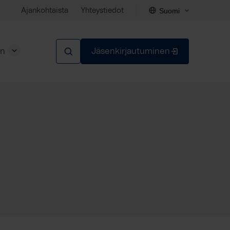
Suomi
Ajankohtaista
Yhteystiedot
en
Jäsenkirjautuminen
Sulje