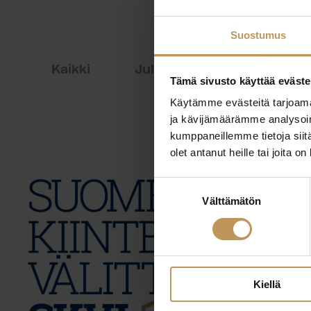
Suostumus
Kaikki
Julkaisut
Lehdistöti
Tämä sivusto käyttää eväste
Käytämme evästeitä tarjoama
ja kävijämäärämme analysoim
kumppaneillemme tietoja siitä
olet antanut heille tai joita o
Suostumuksen
Välttämätön
valinta
Kiellä