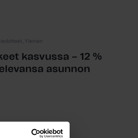
tiedotteet, Yleinen
eet kasvussa – 12 %
ttelevansa asunnon