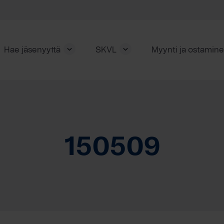
Hae jäsenyyttä
SKVL
Myynti ja ostamin
150509