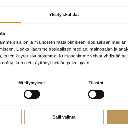
Yksityiskohdat
edotteet
Myyjälle
Ostajalle
Uut
itä
mme sisällön ja mainosten räätälöimiseen, sosiaalisen median
Yleinen
iseen. Lisäksi jaamme sosiaalisen median, mainosalan ja analy
, miten käytät sivustoamme. Kumppanimme voivat yhdistää näitä t
n kerätty, kun olet käyttänyt heidän palvelujaan.
Mieltymykset
Tilastot
Salli valinta