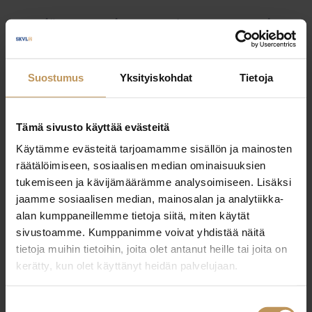
Myyjälle
Ostajalle
Uutiset
Vuokraajalle
Välittäjälle
Yleinen
Suostumus
Yksityiskohdat
Tietoja
Tämä sivusto käyttää evästeitä
Käytämme evästeitä tarjoamamme sisällön ja mainosten
räätälöimiseen, sosiaalisen median ominaisuuksien
tukemiseen ja kävijämäärämme analysoimiseen. Lisäksi
jaamme sosiaalisen median, mainosalan ja analytiikka-
alan kumppaneillemme tietoja siitä, miten käytät
sivustoamme. Kumppanimme voivat yhdistää näitä
tietoja muihin tietoihin, joita olet antanut heille tai joita on
kerätty, kun olet käyttänyt heidän palvelujaan.
Suostumuksen