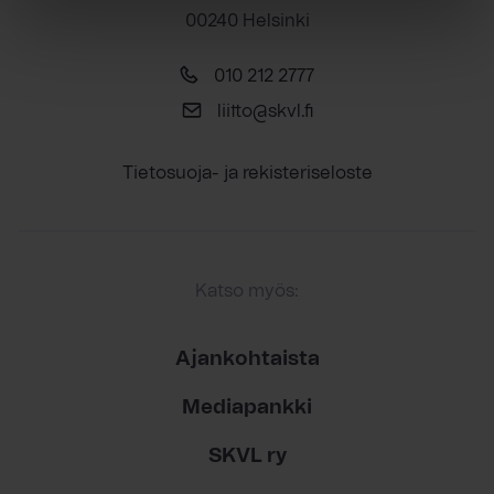
00240 Helsinki
010 212 2777
liitto@skvl.fi
Tietosuoja- ja rekisteriseloste
Katso myös:
Ajankohtaista
Mediapankki
SKVL ry