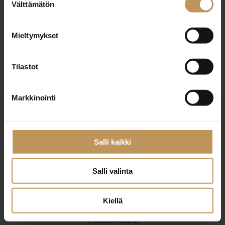
12.9.2024
Välttämätön
valinta
Piia Järvinen
Mieltymykset
Lue artikkeli
Tilastot
Markkinointi
Salli kaikki
Salli valinta
Suomen Kiinteistönvälittäjät ry
Finlands Fastighetsmäklare rf
Kiellä
Pasilankatu 2