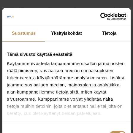
Myyjälle
Ostajalle
Uutiset
Vuokraajalle
Välittäjälle
Yleinen
Suostumus
Yksityiskohdat
Tietoja
Tämä sivusto käyttää evästeitä
Käytämme evästeitä tarjoamamme sisällön ja mainosten
räätälöimiseen, sosiaalisen median ominaisuuksien
tukemiseen ja kävijämäärämme analysoimiseen. Lisäksi
jaamme sosiaalisen median, mainosalan ja analytiikka-
alan kumppaneillemme tietoja siitä, miten käytät
sivustoamme. Kumppanimme voivat yhdistää näitä
tietoja muihin tietoihin, joita olet antanut heille tai joita on
kerätty, kun olet käyttänyt heidän palvelujaan.
Suostumuksen