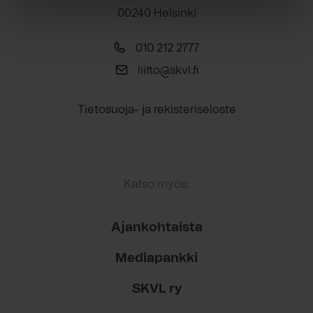
00240 Helsinki
010 212 2777
liitto@skvl.fi
Tietosuoja- ja rekisteriseloste
Katso myös:
Ajankohtaista
Mediapankki
SKVL ry