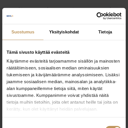
Myyjälle
Ostajalle
Uutiset
Vuokraajalle
Välittäjälle
Yleinen
Suostumus
Yksityiskohdat
Tietoja
Tämä sivusto käyttää evästeitä
Käytämme evästeitä tarjoamamme sisällön ja mainosten
räätälöimiseen, sosiaalisen median ominaisuuksien
tukemiseen ja kävijämäärämme analysoimiseen. Lisäksi
jaamme sosiaalisen median, mainosalan ja analytiikka-
alan kumppaneillemme tietoja siitä, miten käytät
sivustoamme. Kumppanimme voivat yhdistää näitä
tietoja muihin tietoihin, joita olet antanut heille tai joita on
kerätty, kun olet käyttänyt heidän palvelujaan.
Suostumuksen