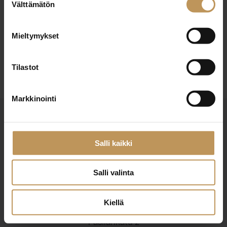
12.4.2024
Välttämätön
valinta
Jaana Pelkonen
Mieltymykset
Lue artikkeli
Tilastot
Markkinointi
Salli kaikki
Salli valinta
Suomen Kiinteistönvälittäjät ry
Finlands Fastighetsmäklare rf
Kiellä
Pasilankatu 2