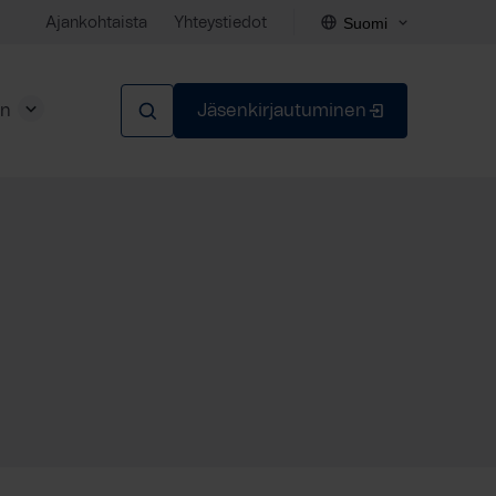
Suomi
Ajankohtaista
Yhteystiedot
en
Jäsenkirjautuminen
Sulje