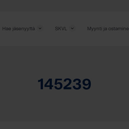
Hae jäsenyyttä
SKVL
Myynti ja ostamin
145239