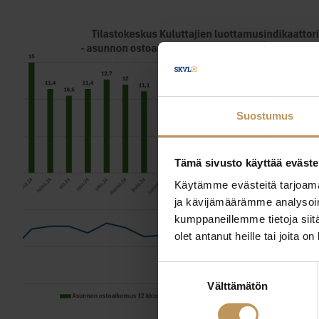
Suostumus
Tämä sivusto käyttää eväste
Käytämme evästeitä tarjoama
ja kävijämäärämme analysoim
kumppaneillemme tietoja siitä
olet antanut heille tai joita o
Suostumuksen
Välttämätön
valinta