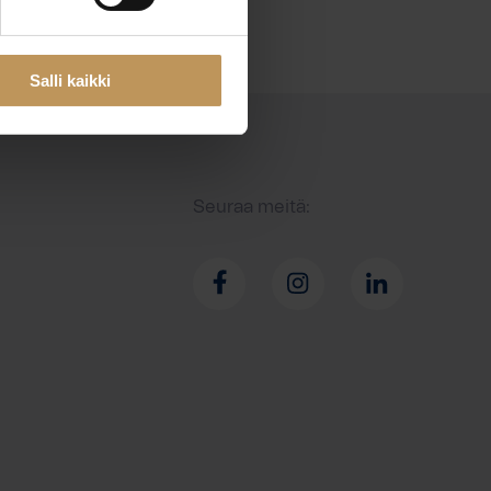
Salli kaikki
Seuraa meitä: