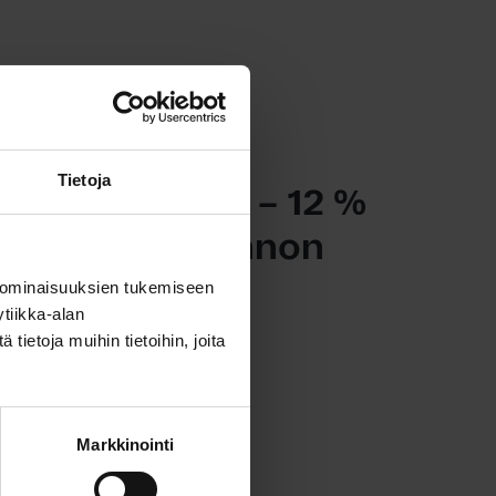
tiedotteet, Yleinen
Tietoja
eet kasvussa – 12 %
ttelevansa asunnon
 ominaisuuksien tukemiseen
tiikka-alan
ietoja muihin tietoihin, joita
Markkinointi