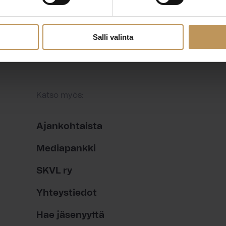
Salli valinta
Katso myös:
Ajankohtaista
Mediapankki
SKVL ry
Yhteystiedot
Hae jäsenyyttä