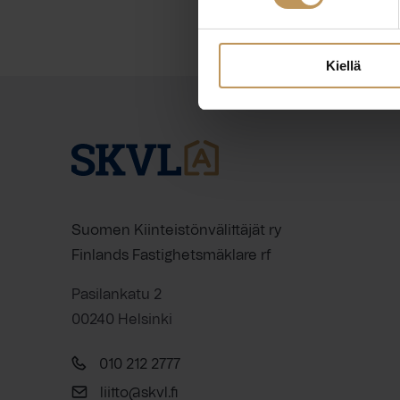
Kiellä
Suomen Kiinteistönvälittäjät ry
Finlands Fastighetsmäklare rf
Pasilankatu 2
00240 Helsinki
010 212 2777
liitto@skvl.fi