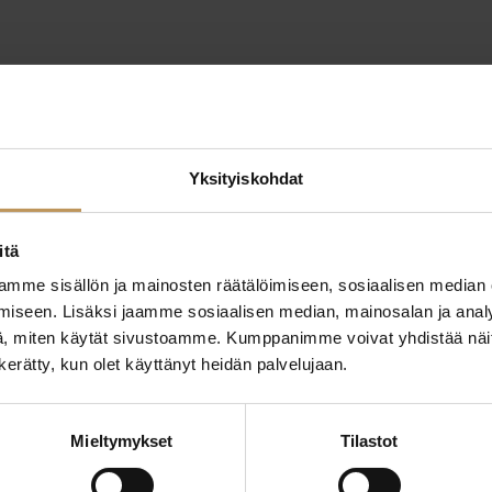
1.7.2026
Julkaisut, Lehdistö
Yksityiskohdat
Asunnonostoaik
ilmoitti suunni
itä
ostoa
mme sisällön ja mainosten räätälöimiseen, sosiaalisen median
iseen. Lisäksi jaamme sosiaalisen median, mainosalan ja analy
, miten käytät sivustoamme. Kumppanimme voivat yhdistää näitä t
Lue artikkeli
n kerätty, kun olet käyttänyt heidän palvelujaan.
Mieltymykset
Tilastot