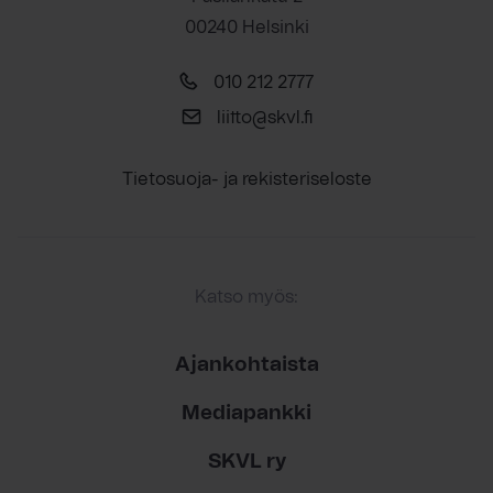
00240 Helsinki
010 212 2777
liitto@skvl.fi
Tietosuoja- ja rekisteriseloste
Katso myös:
Ajankohtaista
Mediapankki
SKVL ry