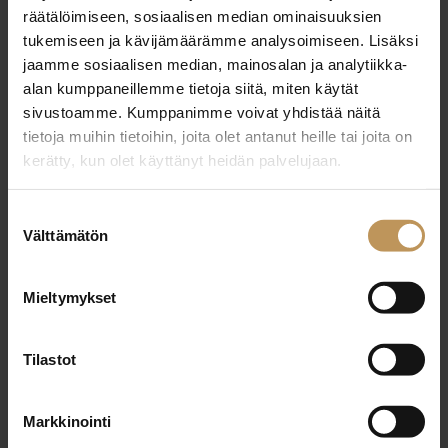
29.2.2024
räätälöimiseen, sosiaalisen median ominaisuuksien
Laura Virtanen
tukemiseen ja kävijämäärämme analysoimiseen. Lisäksi
jaamme sosiaalisen median, mainosalan ja analytiikka-
Lue artikkeli
alan kumppaneillemme tietoja siitä, miten käytät
sivustoamme. Kumppanimme voivat yhdistää näitä
tietoja muihin tietoihin, joita olet antanut heille tai joita on
kerätty, kun olet käyttänyt heidän palvelujaan.
Suostumuksen
Välttämätön
valinta
Mieltymykset
Tilastot
Markkinointi