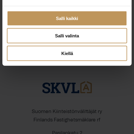
29.2.2024
Timo Kekkonen
Salli kaikki
Lue artikkeli
Salli valinta
Kiellä
Suomen Kiinteistönvälittäjät ry
Finlands Fastighetsmäklare rf
Pasilankatu 2