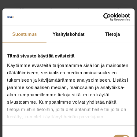
Myyjälle
Ostajalle
Uutiset
Vuokraajalle
Välittäjälle
Yleinen
Suostumus
Yksityiskohdat
Tietoja
Tämä sivusto käyttää evästeitä
Käytämme evästeitä tarjoamamme sisällön ja mainosten
räätälöimiseen, sosiaalisen median ominaisuuksien
tukemiseen ja kävijämäärämme analysoimiseen. Lisäksi
jaamme sosiaalisen median, mainosalan ja analytiikka-
alan kumppaneillemme tietoja siitä, miten käytät
sivustoamme. Kumppanimme voivat yhdistää näitä
tietoja muihin tietoihin, joita olet antanut heille tai joita on
kerätty, kun olet käyttänyt heidän palvelujaan.
Suostumuksen