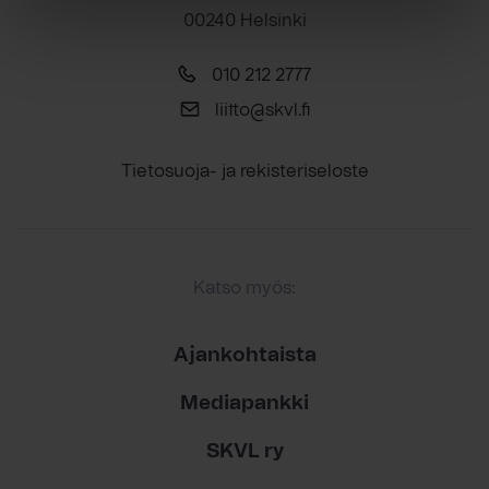
00240 Helsinki
010 212 2777
liitto@skvl.fi
Tietosuoja- ja rekisteriseloste
Katso myös:
Ajankohtaista
Mediapankki
SKVL ry