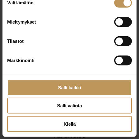
22.4.2024
Välttämätön
valinta
Heli Hämeenniemi
Mieltymykset
Lue artikkeli
Tilastot
Markkinointi
Salli kaikki
Salli valinta
Suomen Kiinteistönvälittäjät ry
Finlands Fastighetsmäklare rf
Kiellä
Pasilankatu 2