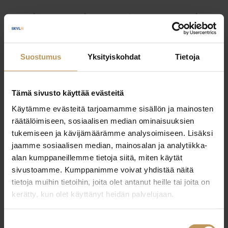
Myyjälle
Ostajalle
Uutiset
Vuokraajalle
Välittäjälle
Yleinen
Suostumus
Yksityiskohdat
Tietoja
Tämä sivusto käyttää evästeitä
Käytämme evästeitä tarjoamamme sisällön ja mainosten
räätälöimiseen, sosiaalisen median ominaisuuksien
tukemiseen ja kävijämäärämme analysoimiseen. Lisäksi
jaamme sosiaalisen median, mainosalan ja analytiikka-
alan kumppaneillemme tietoja siitä, miten käytät
sivustoamme. Kumppanimme voivat yhdistää näitä
tietoja muihin tietoihin, joita olet antanut heille tai joita on
kerätty, kun olet käyttänyt heidän palvelujaan.
Suostumuksen