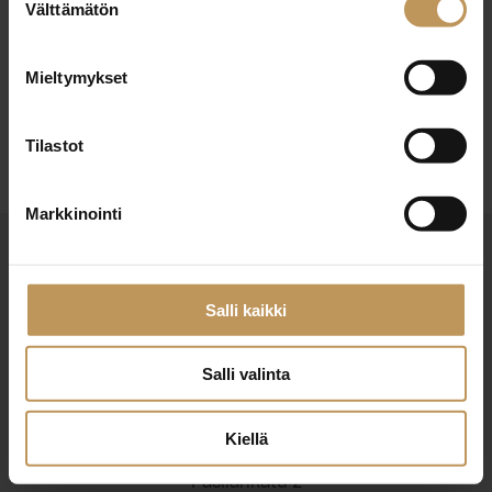
22.4.2024
Välttämätön
valinta
Heli Hämeenniemi
Mieltymykset
Lue artikkeli
Tilastot
Markkinointi
Salli kaikki
Salli valinta
Suomen Kiinteistönvälittäjät ry
Finlands Fastighetsmäklare rf
Kiellä
Pasilankatu 2