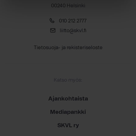
00240 Helsinki
010 212 2777
liitto@skvl.fi
Tietosuoja- ja rekisteriseloste
Katso myös:
Ajankohtaista
Mediapankki
SKVL ry