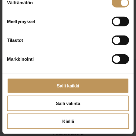
29.2.2024
Välttämätön
valinta
Juhani Mähönen
Mieltymykset
Lue artikkeli
Tilastot
Markkinointi
Salli kaikki
Salli valinta
Suomen Kiinteistönvälittäjät ry
Finlands Fastighetsmäklare rf
Kiellä
Pasilankatu 2