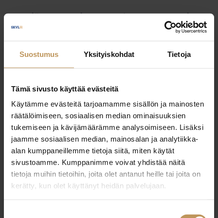
Myyjälle
Ostajalle
Uutiset
Vuokraajalle
Välittäjälle
Yleinen
Suostumus
Yksityiskohdat
Tietoja
Tämä sivusto käyttää evästeitä
Käytämme evästeitä tarjoamamme sisällön ja mainosten
räätälöimiseen, sosiaalisen median ominaisuuksien
tukemiseen ja kävijämäärämme analysoimiseen. Lisäksi
jaamme sosiaalisen median, mainosalan ja analytiikka-
alan kumppaneillemme tietoja siitä, miten käytät
sivustoamme. Kumppanimme voivat yhdistää näitä
tietoja muihin tietoihin, joita olet antanut heille tai joita on
kerätty, kun olet käyttänyt heidän palvelujaan.
Suostumuksen