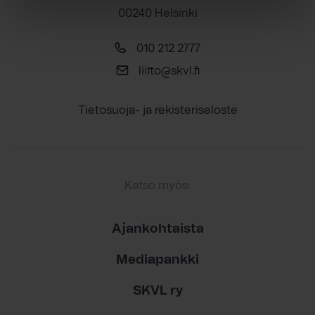
00240 Helsinki
010 212 2777
liitto@skvl.fi
Tietosuoja- ja rekisteriseloste
Katso myös:
Ajankohtaista
Mediapankki
SKVL ry