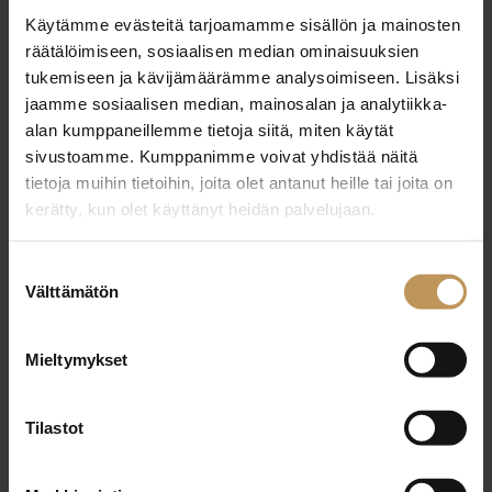
Käytämme evästeitä tarjoamamme sisällön ja mainosten
29.2.2024
räätälöimiseen, sosiaalisen median ominaisuuksien
Martti Pitkänen
tukemiseen ja kävijämäärämme analysoimiseen. Lisäksi
jaamme sosiaalisen median, mainosalan ja analytiikka-
Lue artikkeli
alan kumppaneillemme tietoja siitä, miten käytät
sivustoamme. Kumppanimme voivat yhdistää näitä
tietoja muihin tietoihin, joita olet antanut heille tai joita on
kerätty, kun olet käyttänyt heidän palvelujaan.
Suostumuksen
Välttämätön
valinta
Mieltymykset
Tilastot