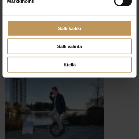
Markkinointi
29.2.2024
Irma Manelius
Salli kaikki
Lue artikkeli
Salli valinta
Kiellä