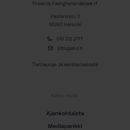
Finlands Fastighetsmäklare rf
Pasilankatu 2
00240 Helsinki
010 212 2777
liitto@skvl.fi
Tietosuoja- ja rekisteriseloste
Katso myös:
Ajankohtaista
Mediapankki