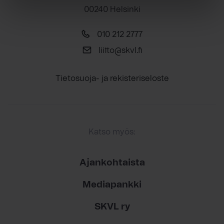
00240 Helsinki
010 212 2777
liitto@skvl.fi
Tietosuoja- ja rekisteriseloste
Katso myös:
Ajankohtaista
Mediapankki
SKVL ry