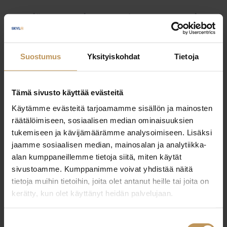
Myyjälle
Ostajalle
Uutiset
Vuokraajalle
Välittäjälle
Yleinen
Suostumus
Yksityiskohdat
Tietoja
Tämä sivusto käyttää evästeitä
Käytämme evästeitä tarjoamamme sisällön ja mainosten
räätälöimiseen, sosiaalisen median ominaisuuksien
tukemiseen ja kävijämäärämme analysoimiseen. Lisäksi
jaamme sosiaalisen median, mainosalan ja analytiikka-
alan kumppaneillemme tietoja siitä, miten käytät
sivustoamme. Kumppanimme voivat yhdistää näitä
tietoja muihin tietoihin, joita olet antanut heille tai joita on
kerätty, kun olet käyttänyt heidän palvelujaan.
Suostumuksen