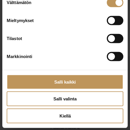
29.2.2024
Välttämätön
valinta
Mia Siiropää
Mieltymykset
Lue artikkeli
Tilastot
Markkinointi
Salli kaikki
Salli valinta
Suomen Kiinteistönvälittäjät ry
Finlands Fastighetsmäklare rf
Kiellä
Pasilankatu 2