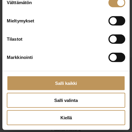
29.2.2024
Välttämätön
valinta
Maarit Ritari
Mieltymykset
Lue artikkeli
Tilastot
Markkinointi
Salli kaikki
Salli valinta
Suomen Kiinteistönvälittäjät ry
Finlands Fastighetsmäklare rf
Kiellä
Pasilankatu 2