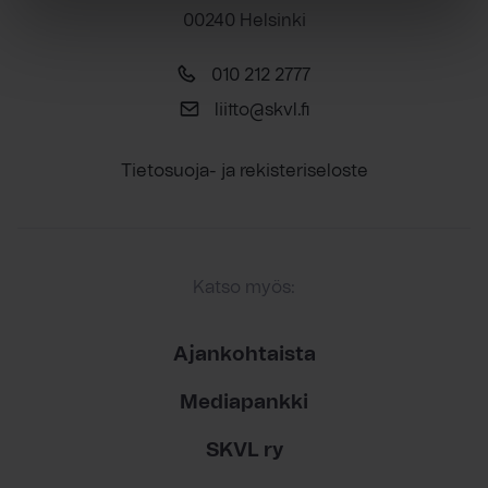
00240 Helsinki
010 212 2777
liitto@skvl.fi
Tietosuoja- ja rekisteriseloste
Katso myös:
Ajankohtaista
Mediapankki
SKVL ry