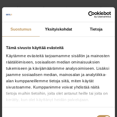
Myyjälle
Ostajalle
Uutiset
Vuokraajalle
Välittäjälle
Yleinen
Suostumus
Yksityiskohdat
Tietoja
Tämä sivusto käyttää evästeitä
Käytämme evästeitä tarjoamamme sisällön ja mainosten
räätälöimiseen, sosiaalisen median ominaisuuksien
tukemiseen ja kävijämäärämme analysoimiseen. Lisäksi
jaamme sosiaalisen median, mainosalan ja analytiikka-
alan kumppaneillemme tietoja siitä, miten käytät
sivustoamme. Kumppanimme voivat yhdistää näitä
tietoja muihin tietoihin, joita olet antanut heille tai joita on
kerätty, kun olet käyttänyt heidän palvelujaan.
Suostumuksen