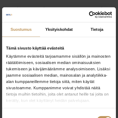
Myyjälle
Ostajalle
Uutiset
Vuokraajalle
Välittäjälle
Yleinen
Suostumus
Yksityiskohdat
Tietoja
Tämä sivusto käyttää evästeitä
Käytämme evästeitä tarjoamamme sisällön ja mainosten
räätälöimiseen, sosiaalisen median ominaisuuksien
tukemiseen ja kävijämäärämme analysoimiseen. Lisäksi
jaamme sosiaalisen median, mainosalan ja analytiikka-
alan kumppaneillemme tietoja siitä, miten käytät
sivustoamme. Kumppanimme voivat yhdistää näitä
tietoja muihin tietoihin, joita olet antanut heille tai joita on
kerätty, kun olet käyttänyt heidän palvelujaan.
Suostumuksen