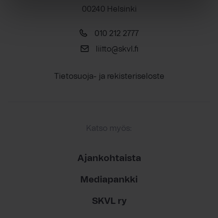
00240 Helsinki
010 212 2777
liitto@skvl.fi
Tietosuoja- ja rekisteriseloste
Katso myös:
Ajankohtaista
Mediapankki
SKVL ry