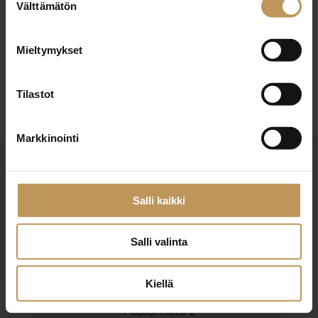
29.2.2024
Välttämätön
valinta
Nina Julkunen
Mieltymykset
Lue artikkeli
Tilastot
Markkinointi
Salli kaikki
Salli valinta
Suomen Kiinteistönvälittäjät ry
Finlands Fastighetsmäklare rf
Kiellä
Pasilankatu 2