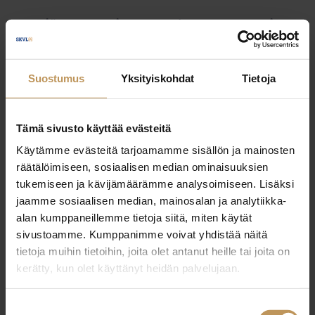
Myyjälle
Ostajalle
Uutiset
Vuokraajalle
Välittäjälle
Yleinen
Suostumus
Yksityiskohdat
Tietoja
Tämä sivusto käyttää evästeitä
Käytämme evästeitä tarjoamamme sisällön ja mainosten
räätälöimiseen, sosiaalisen median ominaisuuksien
tukemiseen ja kävijämäärämme analysoimiseen. Lisäksi
jaamme sosiaalisen median, mainosalan ja analytiikka-
alan kumppaneillemme tietoja siitä, miten käytät
sivustoamme. Kumppanimme voivat yhdistää näitä
tietoja muihin tietoihin, joita olet antanut heille tai joita on
kerätty, kun olet käyttänyt heidän palvelujaan.
Suostumuksen