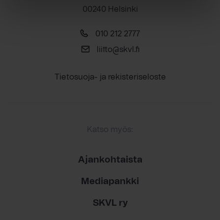
00240 Helsinki
010 212 2777
liitto@skvl.fi
Tietosuoja- ja rekisteriseloste
Katso myös:
Ajankohtaista
Mediapankki
SKVL ry