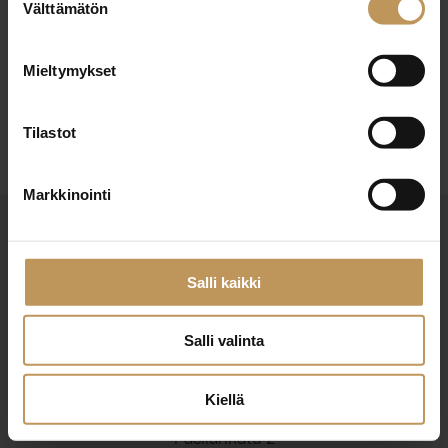
29.2.2024
Välttämätön
valinta
Emmamaria Kallio
Mieltymykset
Lue artikkeli
Tilastot
Markkinointi
Salli kaikki
Salli valinta
Suomen Kiinteistönvälittäjät ry
Finlands Fastighetsmäklare rf
Kiellä
Pasilankatu 2