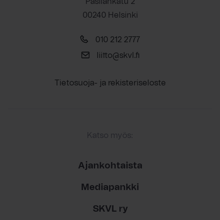
Pasilankatu 2
00240 Helsinki
010 212 2777
liitto@skvl.fi
Tietosuoja- ja rekisteriseloste
Katso myös:
Ajankohtaista
Mediapankki
SKVL ry