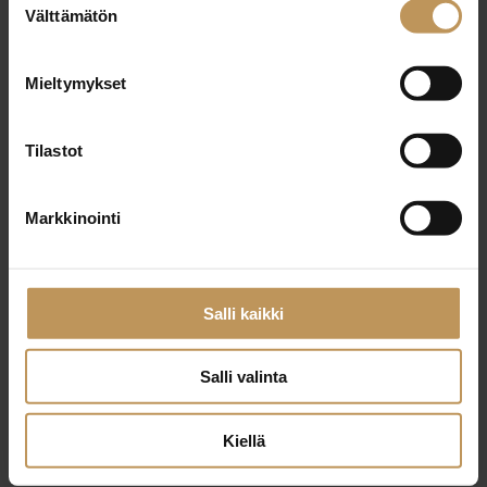
29.2.2024
Välttämätön
valinta
Anssi Kaipainen
Mieltymykset
Lue artikkeli
Tilastot
Markkinointi
Salli kaikki
Salli valinta
Kiellä