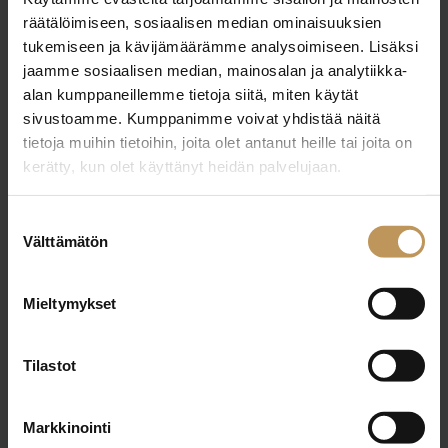
29.2.2024
räätälöimiseen, sosiaalisen median ominaisuuksien
Taru Kylmälä
tukemiseen ja kävijämäärämme analysoimiseen. Lisäksi
jaamme sosiaalisen median, mainosalan ja analytiikka-
Lue artikkeli
alan kumppaneillemme tietoja siitä, miten käytät
sivustoamme. Kumppanimme voivat yhdistää näitä
tietoja muihin tietoihin, joita olet antanut heille tai joita on
kerätty, kun olet käyttänyt heidän palvelujaan.
Suostumuksen
Välttämätön
valinta
Mieltymykset
Tilastot
Markkinointi