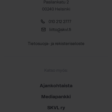
Pasilankatu 2
00240 Helsinki
010 212 2777
liitto@skvl.fi
Tietosuoja- ja rekisteriseloste
Katso myös:
Ajankohtaista
Mediapankki
SKVL ry