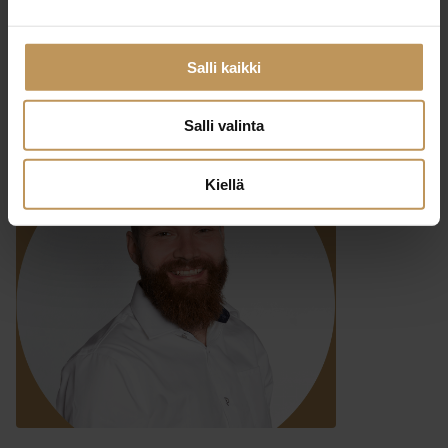
29.2.2024
Jouko Järvelä
Salli kaikki
Lue artikkeli
Salli valinta
Kiellä