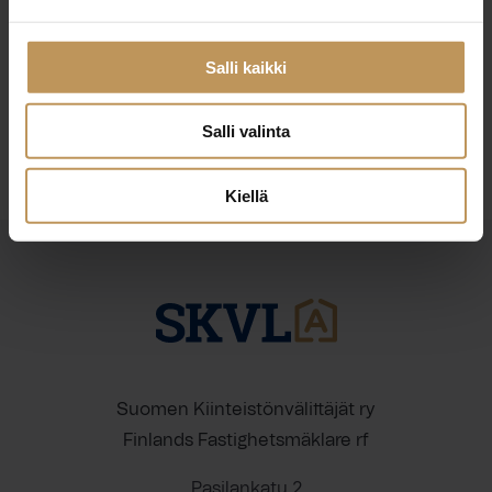
29.2.2024
Niina Eskelinen
Salli kaikki
Lue artikkeli
Salli valinta
Kiellä
Suomen Kiinteistönvälittäjät ry
Finlands Fastighetsmäklare rf
Pasilankatu 2