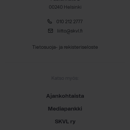
00240 Helsinki
010 212 2777
liitto@skvl.fi
Tietosuoja- ja rekisteriseloste
Katso myös:
Ajankohtaista
Mediapankki
SKVL ry