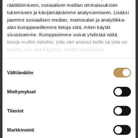
29.2.2024
räätälöimiseen, sosiaalisen median ominaisuuksien
Sanna Selander
tukemiseen ja kävijämäärämme analysoimiseen. Lisäksi
jaamme sosiaalisen median, mainosalan ja analytiikka-
Lue artikkeli
alan kumppaneillemme tietoja siitä, miten käytät
sivustoamme. Kumppanimme voivat yhdistää näitä
tietoja muihin tietoihin, joita olet antanut heille tai joita on
kerätty, kun olet käyttänyt heidän palvelujaan.
Suostumuksen
Välttämätön
valinta
Mieltymykset
Tilastot
Markkinointi