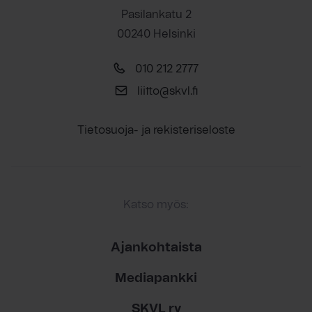
Pasilankatu 2
00240 Helsinki
010 212 2777
liitto@skvl.fi
Tietosuoja- ja rekisteriseloste
Katso myös:
Ajankohtaista
Mediapankki
SKVL ry