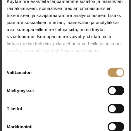
Käytämme evästeitä tarjoamamme sisällön ja mainosten
18.9.2024
räätälöimiseen, sosiaalisen median ominaisuuksien
Julia Tiihonen
tukemiseen ja kävijämäärämme analysoimiseen. Lisäksi
jaamme sosiaalisen median, mainosalan ja analytiikka-
Lue artikkeli
alan kumppaneillemme tietoja siitä, miten käytät
sivustoamme. Kumppanimme voivat yhdistää näitä
tietoja muihin tietoihin, joita olet antanut heille tai joita on
kerätty, kun olet käyttänyt heidän palvelujaan.
Suostumuksen
Välttämätön
valinta
Mieltymykset
Tilastot
Markkinointi