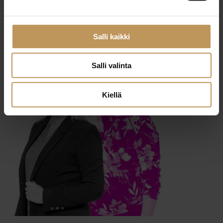
29.2.2024
Tero Pettinen
Salli kaikki
Lue artikkeli
Salli valinta
Kiellä