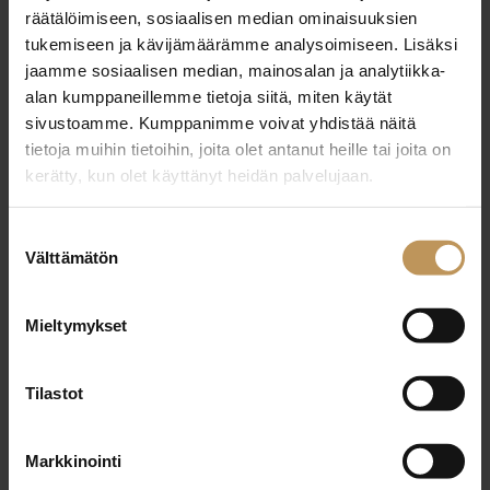
29.2.2024
räätälöimiseen, sosiaalisen median ominaisuuksien
Juha Tapiola
tukemiseen ja kävijämäärämme analysoimiseen. Lisäksi
jaamme sosiaalisen median, mainosalan ja analytiikka-
Lue artikkeli
alan kumppaneillemme tietoja siitä, miten käytät
sivustoamme. Kumppanimme voivat yhdistää näitä
tietoja muihin tietoihin, joita olet antanut heille tai joita on
kerätty, kun olet käyttänyt heidän palvelujaan.
Suostumuksen
Välttämätön
valinta
Mieltymykset
Tilastot
Markkinointi