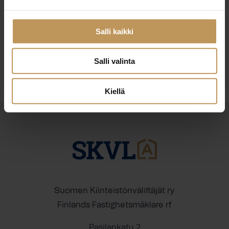
29.2.2024
Juhani Lupunen
Salli kaikki
Lue artikkeli
Salli valinta
Kiellä
Suomen Kiinteistönvälittäjät ry
Finlands Fastighetsmäklare rf
Pasilankatu 2