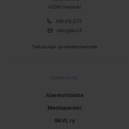
00240 Helsinki
010 212 2777
liitto@skvl.fi
Tietosuoja- ja rekisteriseloste
Katso myös:
Ajankohtaista
Mediapankki
SKVL ry