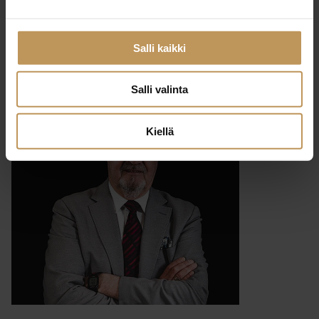
29.2.2024
Vesa Leino
Salli kaikki
Lue artikkeli
Salli valinta
Kiellä