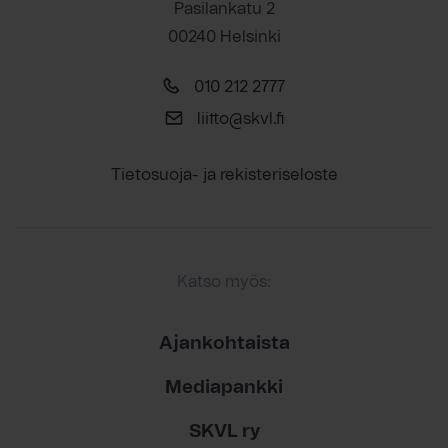
Pasilankatu 2
00240 Helsinki
010 212 2777
liitto@skvl.fi
Tietosuoja- ja rekisteriseloste
Katso myös:
Ajankohtaista
Mediapankki
SKVL ry