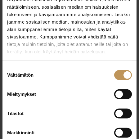
29.2.2024
räätälöimiseen, sosiaalisen median ominaisuuksien
Tarmo Lotvonen
tukemiseen ja kävijämäärämme analysoimiseen. Lisäksi
jaamme sosiaalisen median, mainosalan ja analytiikka-
Lue artikkeli
alan kumppaneillemme tietoja siitä, miten käytät
sivustoamme. Kumppanimme voivat yhdistää näitä
tietoja muihin tietoihin, joita olet antanut heille tai joita on
kerätty, kun olet käyttänyt heidän palvelujaan.
Suostumuksen
Välttämätön
valinta
Mieltymykset
Tilastot
Markkinointi