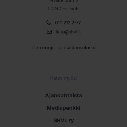
Pasilankatu 2
00240 Helsinki
010 212 2777
liitto@skvl.fi
Tietosuoja- ja rekisteriseloste
Katso myös:
Ajankohtaista
Mediapankki
SKVL ry