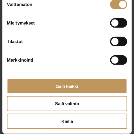
29.2.2024
Välttämätön
valinta
Tiina Viljakainen
Mieltymykset
Lue artikkeli
Tilastot
Markkinointi
Salli kaikki
Salli valinta
Kiellä