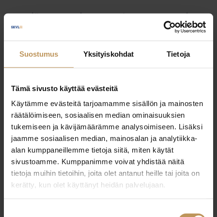
Myyjälle
Ostajalle
Uutiset
Vuokraajalle
Välittäjälle
Yleinen
Suostumus
Yksityiskohdat
Tietoja
Tämä sivusto käyttää evästeitä
Käytämme evästeitä tarjoamamme sisällön ja mainosten
räätälöimiseen, sosiaalisen median ominaisuuksien
tukemiseen ja kävijämäärämme analysoimiseen. Lisäksi
jaamme sosiaalisen median, mainosalan ja analytiikka-
alan kumppaneillemme tietoja siitä, miten käytät
sivustoamme. Kumppanimme voivat yhdistää näitä
tietoja muihin tietoihin, joita olet antanut heille tai joita on
kerätty, kun olet käyttänyt heidän palvelujaan.
Suostumuksen