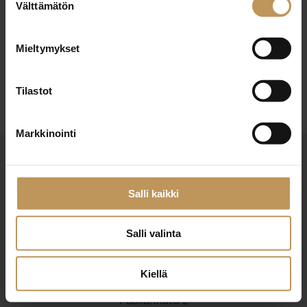
29.2.2024
Välttämätön
valinta
Juho Kasa
Mieltymykset
Lue artikkeli
Tilastot
Markkinointi
Salli kaikki
Salli valinta
Suomen Kiinteistönvälittäjät ry
Finlands Fastighetsmäklare rf
Kiellä
Pasilankatu 2