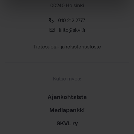
00240 Helsinki
010 212 2777
liitto@skvl.fi
Tietosuoja- ja rekisteriseloste
Katso myös:
Ajankohtaista
Mediapankki
SKVL ry