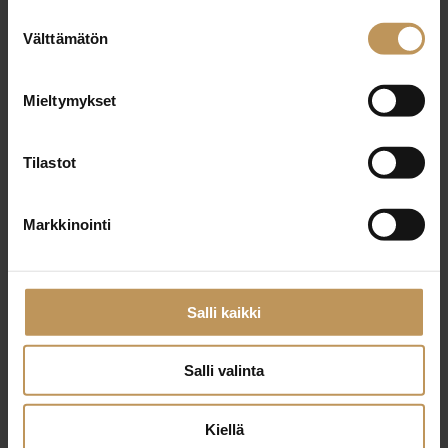
Suostumuksen
29.2.2024
Välttämätön
valinta
Elina Nissinen
Mieltymykset
Lue artikkeli
Tilastot
Markkinointi
Salli kaikki
Salli valinta
Kiellä