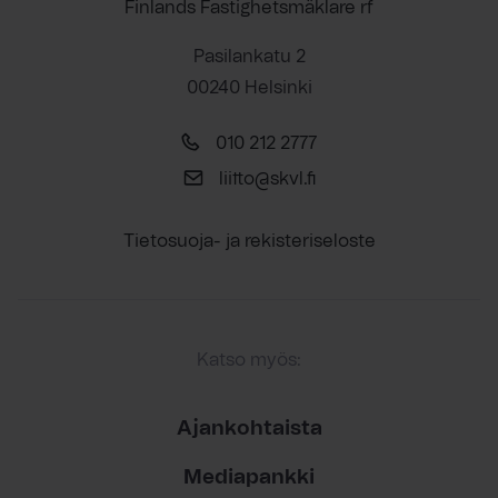
Finlands Fastighetsmäklare rf
Pasilankatu 2
00240 Helsinki
010 212 2777
liitto@skvl.fi
Tietosuoja- ja rekisteriseloste
Katso myös:
Ajankohtaista
Mediapankki