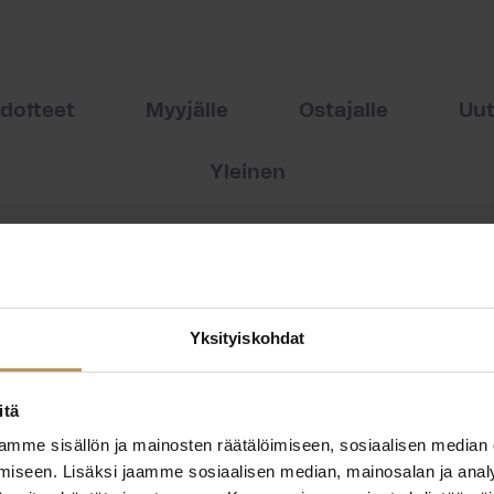
edotteet
Myyjälle
Ostajalle
Uut
Yleinen
Yksityiskohdat
itä
mme sisällön ja mainosten räätälöimiseen, sosiaalisen median
iseen. Lisäksi jaamme sosiaalisen median, mainosalan ja analy