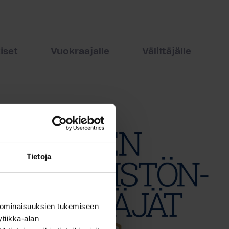
iset
Vuokraajalle
Välittäjälle
Tietoja
 ominaisuuksien tukemiseen
tiikka-alan