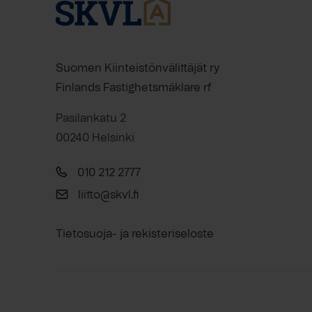
Suomen Kiinteistönvälittäjät ry
Finlands Fastighetsmäklare rf
Pasilankatu 2
00240 Helsinki
010 212 2777
liitto@skvl.fi
Tietosuoja- ja rekisteriseloste