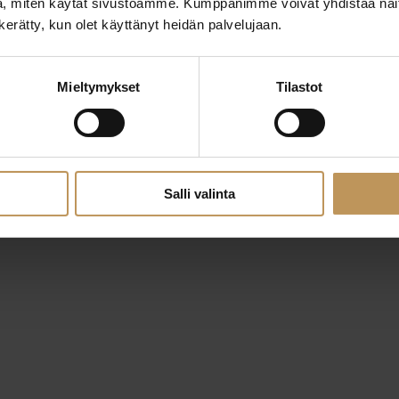
, miten käytät sivustoamme. Kumppanimme voivat yhdistää näitä t
n kerätty, kun olet käyttänyt heidän palvelujaan.
Mieltymykset
Tilastot
29.2.2024
Teemu Sihvonen
Lue artikkeli
Salli valinta