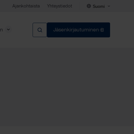
Suomi
Ajankohtaista
Yhteystiedot
en
Jäsenkirjautuminen
Sulje