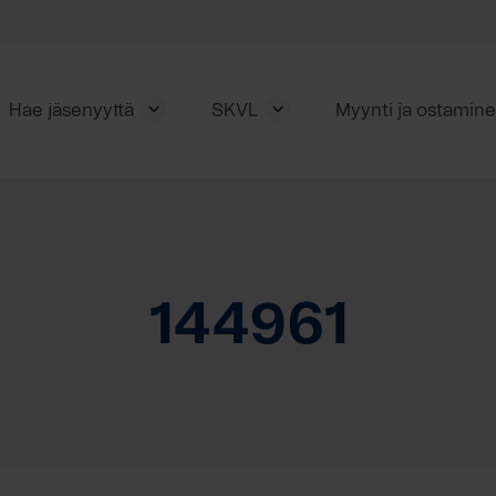
Hae jäsenyyttä
SKVL
Myynti ja ostamin
144961