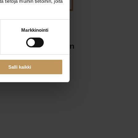
ietoja muihin tietoihin, joita
Markkinointi
29.2.2024
Tuire Ruotsalainen
Lue artikkeli
Salli kaikki