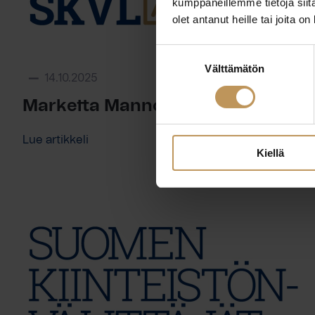
kumppaneillemme tietoja siitä
olet antanut heille tai joita o
Suostumuksen
Välttämätön
valinta
14.10.2025
Marketta Mannonen
Lue artikkeli
Kiellä