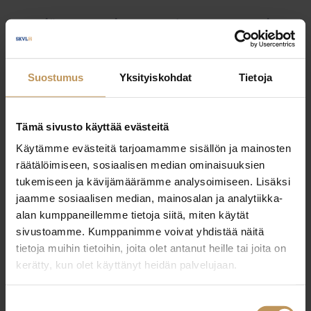
Myyjälle
Ostajalle
Uutiset
Vuokraajalle
Välittäjälle
Yleinen
Suostumus
Yksityiskohdat
Tietoja
Tämä sivusto käyttää evästeitä
Käytämme evästeitä tarjoamamme sisällön ja mainosten
räätälöimiseen, sosiaalisen median ominaisuuksien
tukemiseen ja kävijämäärämme analysoimiseen. Lisäksi
jaamme sosiaalisen median, mainosalan ja analytiikka-
alan kumppaneillemme tietoja siitä, miten käytät
sivustoamme. Kumppanimme voivat yhdistää näitä
tietoja muihin tietoihin, joita olet antanut heille tai joita on
kerätty, kun olet käyttänyt heidän palvelujaan.
Suostumuksen