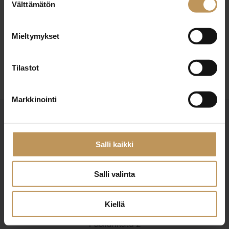
29.2.2024
Välttämätön
valinta
Mikko Muhonen
Mieltymykset
Lue artikkeli
Tilastot
Markkinointi
Salli kaikki
Salli valinta
Suomen Kiinteistönvälittäjät ry
Finlands Fastighetsmäklare rf
Kiellä
Pasilankatu 2