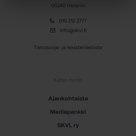
00240 Helsinki
010 212 2777
liitto@skvl.fi
Tietosuoja- ja rekisteriseloste
Katso myös:
Ajankohtaista
Mediapankki
SKVL ry