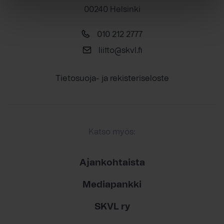
00240 Helsinki
010 212 2777
liitto@skvl.fi
Tietosuoja- ja rekisteriseloste
Katso myös:
Ajankohtaista
Mediapankki
SKVL ry