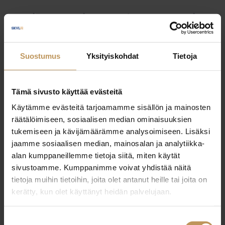
Myyjälle
Ostajalle
Uutiset
Vuokraajalle
Välittäjälle
Yleinen
Suostumus
Yksityiskohdat
Tietoja
Tämä sivusto käyttää evästeitä
Käytämme evästeitä tarjoamamme sisällön ja mainosten
räätälöimiseen, sosiaalisen median ominaisuuksien
tukemiseen ja kävijämäärämme analysoimiseen. Lisäksi
jaamme sosiaalisen median, mainosalan ja analytiikka-
alan kumppaneillemme tietoja siitä, miten käytät
sivustoamme. Kumppanimme voivat yhdistää näitä
tietoja muihin tietoihin, joita olet antanut heille tai joita on
kerätty, kun olet käyttänyt heidän palvelujaan.
Suostumuksen