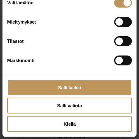
29.2.2024
Välttämätön
valinta
Antti Tolonen
Mieltymykset
Lue artikkeli
Tilastot
Markkinointi
Salli kaikki
Salli valinta
Suomen Kiinteistönvälittäjät ry
Finlands Fastighetsmäklare rf
Kiellä
Pasilankatu 2