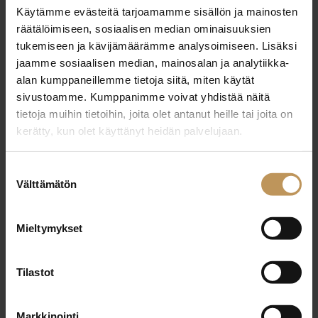
Käytämme evästeitä tarjoamamme sisällön ja mainosten
29.2.2024
räätälöimiseen, sosiaalisen median ominaisuuksien
Riina Ritola
tukemiseen ja kävijämäärämme analysoimiseen. Lisäksi
jaamme sosiaalisen median, mainosalan ja analytiikka-
Lue artikkeli
alan kumppaneillemme tietoja siitä, miten käytät
sivustoamme. Kumppanimme voivat yhdistää näitä
tietoja muihin tietoihin, joita olet antanut heille tai joita on
kerätty, kun olet käyttänyt heidän palvelujaan.
Suostumuksen
Välttämätön
valinta
Mieltymykset
Tilastot
Markkinointi