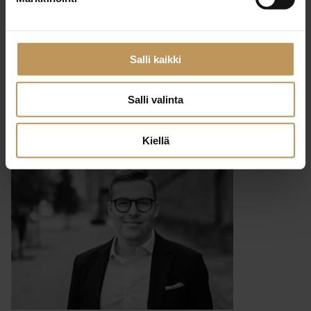
29.2.2024
Jukka Mesiranta
Salli kaikki
Lue artikkeli
Salli valinta
Kiellä