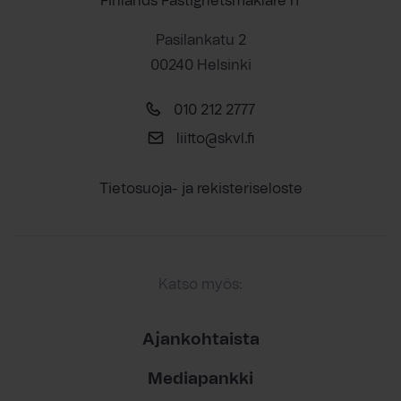
Finlands Fastighetsmäklare rf
Pasilankatu 2
00240 Helsinki
010 212 2777
liitto@skvl.fi
Tietosuoja- ja rekisteriseloste
Katso myös:
Ajankohtaista
Mediapankki