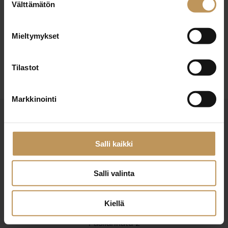
29.2.2024
Välttämätön
valinta
Marjo Havurinne
Mieltymykset
Lue artikkeli
Tilastot
Markkinointi
Salli kaikki
Salli valinta
Suomen Kiinteistönvälittäjät ry
Finlands Fastighetsmäklare rf
Kiellä
Pasilankatu 2