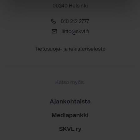
00240 Helsinki
010 212 2777
liitto@skvl.fi
Tietosuoja- ja rekisteriseloste
Katso myös:
Ajankohtaista
Mediapankki
SKVL ry