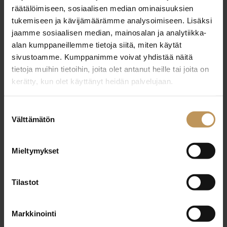
29.2.2024
räätälöimiseen, sosiaalisen median ominaisuuksien
Virpi Heinonen
tukemiseen ja kävijämäärämme analysoimiseen. Lisäksi
jaamme sosiaalisen median, mainosalan ja analytiikka-
Lue artikkeli
alan kumppaneillemme tietoja siitä, miten käytät
sivustoamme. Kumppanimme voivat yhdistää näitä
tietoja muihin tietoihin, joita olet antanut heille tai joita on
kerätty, kun olet käyttänyt heidän palvelujaan.
Suostumuksen
Välttämätön
valinta
Mieltymykset
Tilastot
Markkinointi