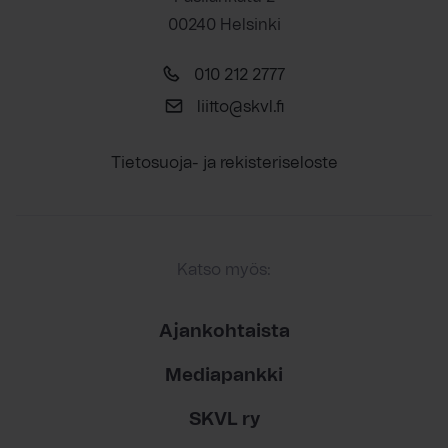
00240 Helsinki
010 212 2777
liitto@skvl.fi
Tietosuoja- ja rekisteriseloste
Katso myös:
Ajankohtaista
Mediapankki
SKVL ry