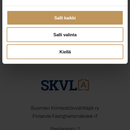
29.2.2024
Margit Heikkinen
Salli kaikki
Lue artikkeli
Salli valinta
Kiellä
Suomen Kiinteistönvälittäjät ry
Finlands Fastighetsmäklare rf
Pasilankatu 2