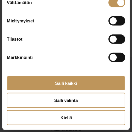
29.2.2024
Välttämätön
valinta
Timo Helle
Mieltymykset
Lue artikkeli
Tilastot
Markkinointi
Salli kaikki
Salli valinta
Suomen Kiinteistönvälittäjät ry
Finlands Fastighetsmäklare rf
Kiellä
Pasilankatu 2