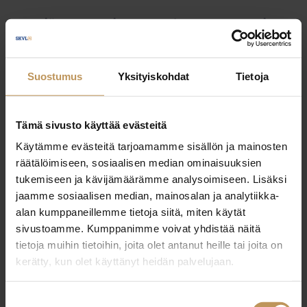
Myyjälle
Ostajalle
Uutiset
Vuokraajalle
Välittäjälle
Yleinen
Suostumus
Yksityiskohdat
Tietoja
Tämä sivusto käyttää evästeitä
Käytämme evästeitä tarjoamamme sisällön ja mainosten
räätälöimiseen, sosiaalisen median ominaisuuksien
tukemiseen ja kävijämäärämme analysoimiseen. Lisäksi
jaamme sosiaalisen median, mainosalan ja analytiikka-
alan kumppaneillemme tietoja siitä, miten käytät
sivustoamme. Kumppanimme voivat yhdistää näitä
tietoja muihin tietoihin, joita olet antanut heille tai joita on
kerätty, kun olet käyttänyt heidän palvelujaan.
Suostumuksen