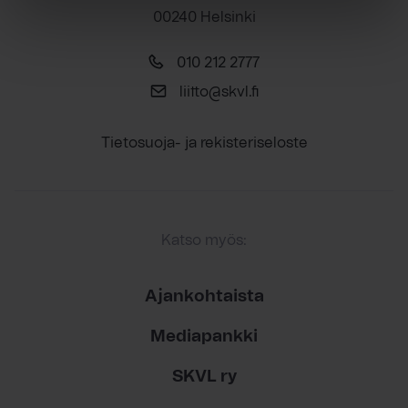
00240 Helsinki
010 212 2777
liitto@skvl.fi
Tietosuoja- ja rekisteriseloste
Katso myös:
Ajankohtaista
Mediapankki
SKVL ry