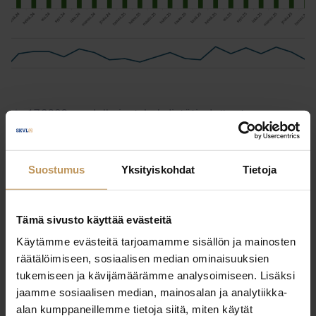
1.7.2026
Julkaisut, Lehdistötiedotteet,
Yleinen
Asunnonostoaikeet kasvussa – 12
Suostumus
Yksityiskohdat
Tietoja
% ilmoitti suunnittelevansa
asunnon ostoa
Tämä sivusto käyttää evästeitä
Lue artikkeli
Käytämme evästeitä tarjoamamme sisällön ja mainosten
räätälöimiseen, sosiaalisen median ominaisuuksien
tukemiseen ja kävijämäärämme analysoimiseen. Lisäksi
jaamme sosiaalisen median, mainosalan ja analytiikka-
alan kumppaneillemme tietoja siitä, miten käytät