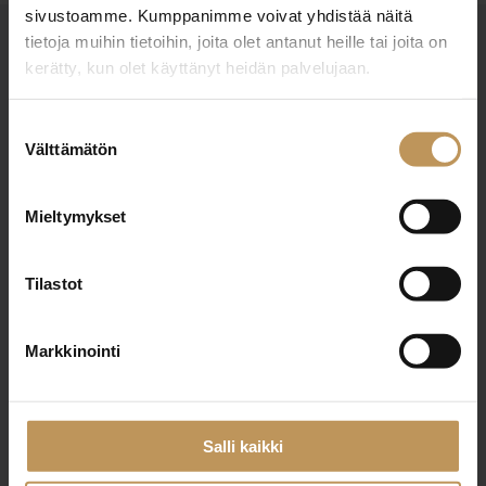
sivustoamme. Kumppanimme voivat yhdistää näitä
tietoja muihin tietoihin, joita olet antanut heille tai joita on
kerätty, kun olet käyttänyt heidän palvelujaan.
Suostumuksen
Välttämätön
valinta
Suomen Kiinteistönvälittäjät ry
Mieltymykset
Finlands Fastighetsmäklare rf
Pasilankatu 2
Tilastot
00240 Helsinki
Markkinointi
010 212 2777
liitto@skvl.fi
Salli kaikki
Tietosuoja- ja rekisteriseloste