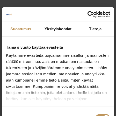
Myyjälle
Ostajalle
Uutiset
Vuokraajalle
Välittäjälle
Yleinen
Suostumus
Yksityiskohdat
Tietoja
Tämä sivusto käyttää evästeitä
Käytämme evästeitä tarjoamamme sisällön ja mainosten
räätälöimiseen, sosiaalisen median ominaisuuksien
tukemiseen ja kävijämäärämme analysoimiseen. Lisäksi
jaamme sosiaalisen median, mainosalan ja analytiikka-
alan kumppaneillemme tietoja siitä, miten käytät
sivustoamme. Kumppanimme voivat yhdistää näitä
tietoja muihin tietoihin, joita olet antanut heille tai joita on
kerätty, kun olet käyttänyt heidän palvelujaan.
Suostumuksen