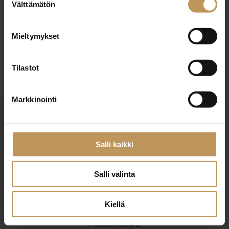
29.2.2024
Välttämätön
valinta
Taina Lifflander
Mieltymykset
Lue artikkeli
Tilastot
Markkinointi
Salli kaikki
Salli valinta
Suomen Kiinteistönvälittäjät ry
Finlands Fastighetsmäklare rf
Kiellä
Pasilankatu 2