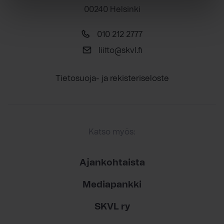
00240 Helsinki
010 212 2777
liitto@skvl.fi
Tietosuoja- ja rekisteriseloste
Katso myös:
Ajankohtaista
Mediapankki
SKVL ry