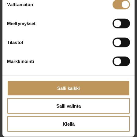
29.2.2024
Välttämätön
valinta
Tuija Marku
Mieltymykset
Lue artikkeli
Tilastot
Markkinointi
Salli kaikki
Salli valinta
Kiellä