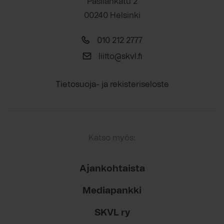
Pasilankatu 2
00240 Helsinki
010 212 2777
liitto@skvl.fi
Tietosuoja- ja rekisteriseloste
Katso myös:
Ajankohtaista
Mediapankki
SKVL ry