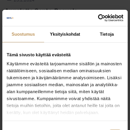
29.2.2024
Annalotta Santa-Paavola
Lue artikkeli
Suostumus
Yksityiskohdat
Tietoja
Tämä sivusto käyttää evästeitä
Käytämme evästeitä tarjoamamme sisällön ja mainosten
räätälöimiseen, sosiaalisen median ominaisuuksien
tukemiseen ja kävijämäärämme analysoimiseen. Lisäksi
jaamme sosiaalisen median, mainosalan ja analytiikka-
alan kumppaneillemme tietoja siitä, miten käytät
sivustoamme. Kumppanimme voivat yhdistää näitä
tietoja muihin tietoihin, joita olet antanut heille tai joita on
kerätty, kun olet käyttänyt heidän palvelujaan.
Suostumuksen