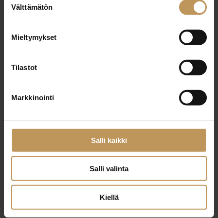
29.2.2024
Välttämätön
valinta
Pertti Salonen
Mieltymykset
Lue artikkeli
Tilastot
Markkinointi
Salli kaikki
Salli valinta
Kiellä