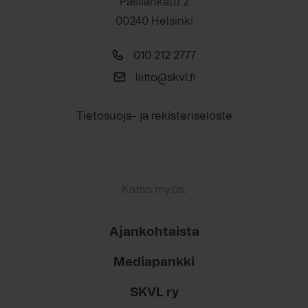
Pasilankatu 2
00240 Helsinki
010 212 2777
liitto@skvl.fi
Tietosuoja- ja rekisteriseloste
Katso myös:
Ajankohtaista
Mediapankki
SKVL ry