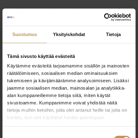
Myyjälle
Ostajalle
Uutiset
Vuokraajalle
Välittäjälle
Yleinen
Suostumus
Yksityiskohdat
Tietoja
Tämä sivusto käyttää evästeitä
Käytämme evästeitä tarjoamamme sisällön ja mainosten
räätälöimiseen, sosiaalisen median ominaisuuksien
tukemiseen ja kävijämäärämme analysoimiseen. Lisäksi
jaamme sosiaalisen median, mainosalan ja analytiikka-
alan kumppaneillemme tietoja siitä, miten käytät
sivustoamme. Kumppanimme voivat yhdistää näitä
tietoja muihin tietoihin, joita olet antanut heille tai joita on
kerätty, kun olet käyttänyt heidän palvelujaan.
Suostumuksen