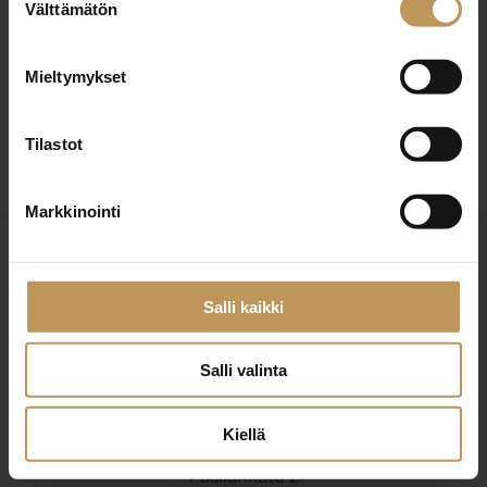
29.2.2024
Välttämätön
valinta
Jukka Andersson
Mieltymykset
Lue artikkeli
Tilastot
Markkinointi
Salli kaikki
Salli valinta
Suomen Kiinteistönvälittäjät ry
Finlands Fastighetsmäklare rf
Kiellä
Pasilankatu 2