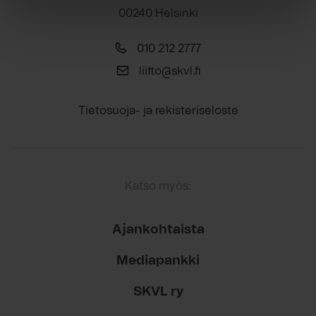
00240 Helsinki
010 212 2777
liitto@skvl.fi
Tietosuoja- ja rekisteriseloste
Katso myös:
Ajankohtaista
Mediapankki
SKVL ry