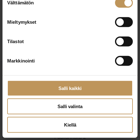
10.1.2025
Välttämätön
valinta
Jarmo Orell
Mieltymykset
Lue artikkeli
Tilastot
Markkinointi
Salli kaikki
Salli valinta
Suomen Kiinteistönvälittäjät ry
Finlands Fastighetsmäklare rf
Kiellä
Pasilankatu 2