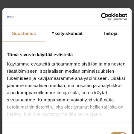
Myyjälle
Ostajalle
Uutiset
Vuokraajalle
Välittäjälle
Yleinen
Suostumus
Yksityiskohdat
Tietoja
Tämä sivusto käyttää evästeitä
Käytämme evästeitä tarjoamamme sisällön ja mainosten
räätälöimiseen, sosiaalisen median ominaisuuksien
tukemiseen ja kävijämäärämme analysoimiseen. Lisäksi
jaamme sosiaalisen median, mainosalan ja analytiikka-
alan kumppaneillemme tietoja siitä, miten käytät
sivustoamme. Kumppanimme voivat yhdistää näitä
tietoja muihin tietoihin, joita olet antanut heille tai joita on
kerätty, kun olet käyttänyt heidän palvelujaan.
Suostumuksen