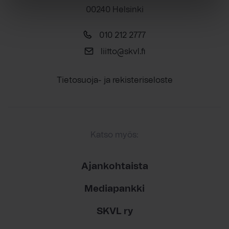
00240 Helsinki
010 212 2777
liitto@skvl.fi
Tietosuoja- ja rekisteriseloste
Katso myös:
Ajankohtaista
Mediapankki
SKVL ry