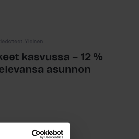
tiedotteet, Yleinen
eet kasvussa – 12 %
ttelevansa asunnon