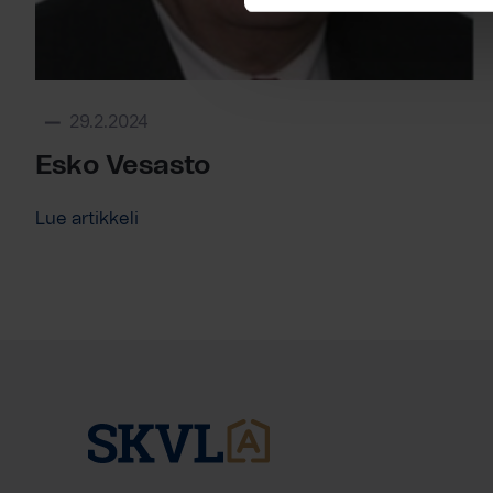
29.2.2024
Esko Vesasto
Lue artikkeli