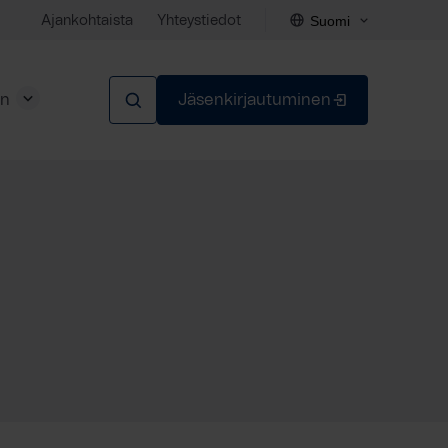
Suomi
Ajankohtaista
Yhteystiedot
en
Jäsenkirjautuminen
Sulje