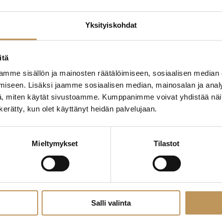
Yksityiskohdat
edotteet
Myyjälle
Ostajalle
Uut
itä
mme sisällön ja mainosten räätälöimiseen, sosiaalisen median
Yleinen
iseen. Lisäksi jaamme sosiaalisen median, mainosalan ja analy
, miten käytät sivustoamme. Kumppanimme voivat yhdistää näitä t
n kerätty, kun olet käyttänyt heidän palvelujaan.
Mieltymykset
Tilastot
Salli valinta