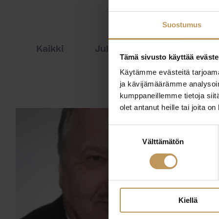
Suostumus
Kaikki
Julkaisut
Lehdistöti
Tämä sivusto käyttää eväste
Käytämme evästeitä tarjoama
ja kävijämäärämme analysoim
kumppaneillemme tietoja siitä
olet antanut heille tai joita o
Suostumuksen
Välttämätön
valinta
Kiellä