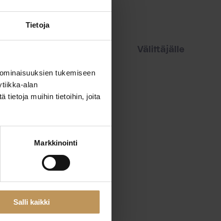
Tietoja
iset
Vuokraajalle
Välittäjälle
 ominaisuuksien tukemiseen
tiikka-alan
ietoja muihin tietoihin, joita
Markkinointi
Salli kaikki