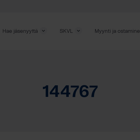
Hae jäsenyyttä
SKVL
Myynti ja ostamin
144767