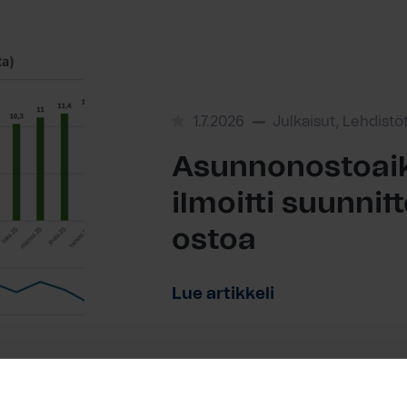
1.7.2026
Julkaisut, Lehdistö
Asunnonostoaik
ilmoitti suunni
ostoa
Lue artikkeli