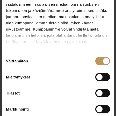
27.6.2025
räätälöimiseen, sosiaalisen median ominaisuuksien
Lea Vähäsarja-Mäkinen
tukemiseen ja kävijämäärämme analysoimiseen. Lisäksi
jaamme sosiaalisen median, mainosalan ja analytiikka-
Lue artikkeli
alan kumppaneillemme tietoja siitä, miten käytät
sivustoamme. Kumppanimme voivat yhdistää näitä
tietoja muihin tietoihin, joita olet antanut heille tai joita on
kerätty, kun olet käyttänyt heidän palvelujaan.
Suostumuksen
Välttämätön
valinta
Mieltymykset
Tilastot
Markkinointi