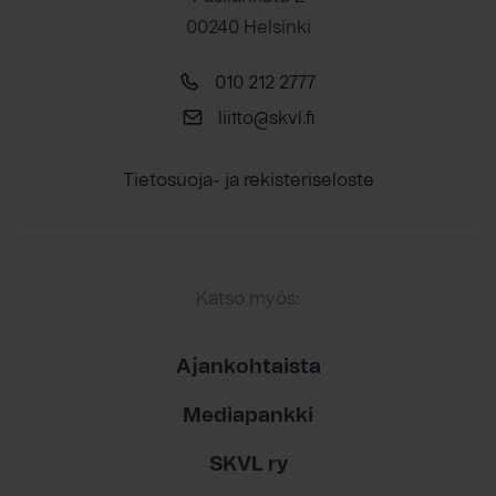
00240 Helsinki
010 212 2777
liitto@skvl.fi
Tietosuoja- ja rekisteriseloste
Katso myös:
Ajankohtaista
Mediapankki
SKVL ry