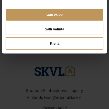
29.2.2024
Lea Vähäsarja-Mäkinen
Salli kaikki
Lue artikkeli
Salli valinta
Kiellä
Suomen Kiinteistönvälittäjät ry
Finlands Fastighetsmäklare rf
Pasilankatu 2