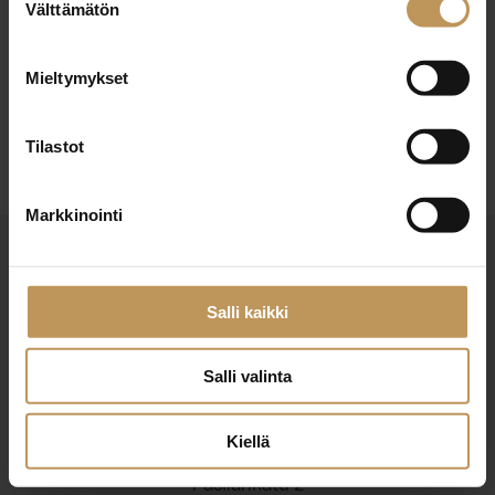
29.2.2024
Välttämätön
valinta
Jari Salomaa
Mieltymykset
Lue artikkeli
Tilastot
Markkinointi
Salli kaikki
Salli valinta
Suomen Kiinteistönvälittäjät ry
Finlands Fastighetsmäklare rf
Kiellä
Pasilankatu 2