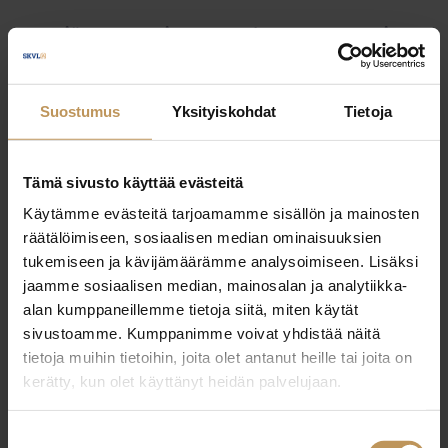
Myyjälle
Ostajalle
Uutiset
Vuokraajalle
Välittäjälle
Yleinen
Suostumus
Yksityiskohdat
Tietoja
Tämä sivusto käyttää evästeitä
Käytämme evästeitä tarjoamamme sisällön ja mainosten
räätälöimiseen, sosiaalisen median ominaisuuksien
tukemiseen ja kävijämäärämme analysoimiseen. Lisäksi
jaamme sosiaalisen median, mainosalan ja analytiikka-
alan kumppaneillemme tietoja siitä, miten käytät
sivustoamme. Kumppanimme voivat yhdistää näitä
tietoja muihin tietoihin, joita olet antanut heille tai joita on
kerätty, kun olet käyttänyt heidän palvelujaan.
Suostumuksen