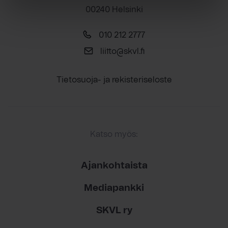
00240 Helsinki
010 212 2777
liitto@skvl.fi
Tietosuoja- ja rekisteriseloste
Katso myös:
Ajankohtaista
Mediapankki
SKVL ry