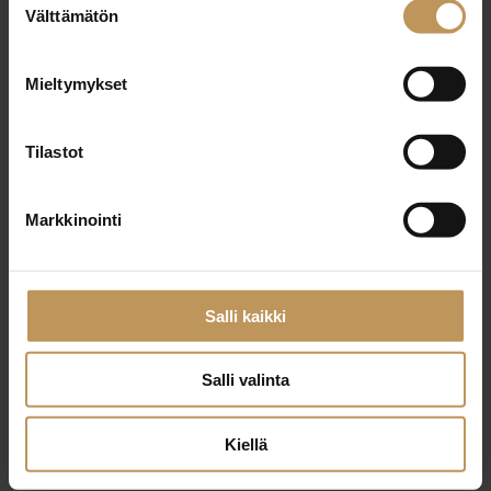
29.2.2024
Välttämätön
valinta
Jussi Stucki
Mieltymykset
Lue artikkeli
Tilastot
Markkinointi
Salli kaikki
Salli valinta
Kiellä