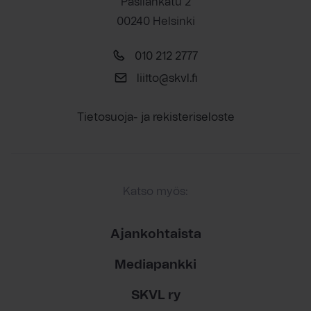
Pasilankatu 2
00240 Helsinki
010 212 2777
liitto@skvl.fi
Tietosuoja- ja rekisteriseloste
Katso myös:
Ajankohtaista
Mediapankki
SKVL ry