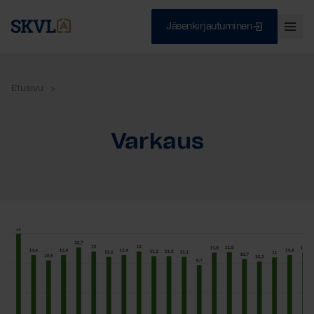
Jäsenkirjautuminen
Ava
val
Skip
Sulje
to
Etusivu
content
Varkaus
HAE