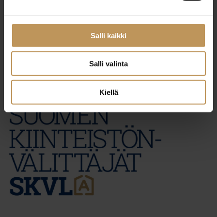
29.2.2024
Anita Hakala
Salli kaikki
Lue artikkeli
Salli valinta
Kiellä