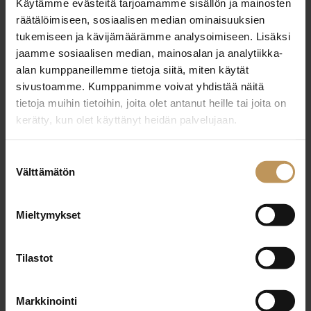
Käytämme evästeitä tarjoamamme sisällön ja mainosten
29.2.2024
räätälöimiseen, sosiaalisen median ominaisuuksien
Soili Tehomaa
tukemiseen ja kävijämäärämme analysoimiseen. Lisäksi
jaamme sosiaalisen median, mainosalan ja analytiikka-
Lue artikkeli
alan kumppaneillemme tietoja siitä, miten käytät
sivustoamme. Kumppanimme voivat yhdistää näitä
tietoja muihin tietoihin, joita olet antanut heille tai joita on
kerätty, kun olet käyttänyt heidän palvelujaan.
Suostumuksen
Välttämätön
valinta
Mieltymykset
Tilastot
Markkinointi