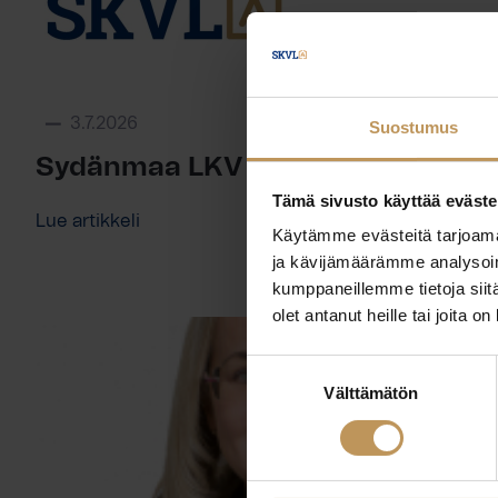
3.7.2026
Suostumus
Sydänmaa LKV
Tämä sivusto käyttää eväste
Lue artikkeli
Käytämme evästeitä tarjoama
ja kävijämäärämme analysoim
kumppaneillemme tietoja siitä
olet antanut heille tai joita o
Suostumuksen
Välttämätön
valinta