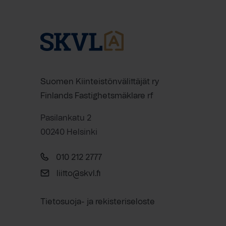
Suomen Kiinteistönvälittäjät ry
Finlands Fastighetsmäklare rf
Pasilankatu 2
00240 Helsinki
010 212 2777
liitto@skvl.fi
Tietosuoja- ja rekisteriseloste