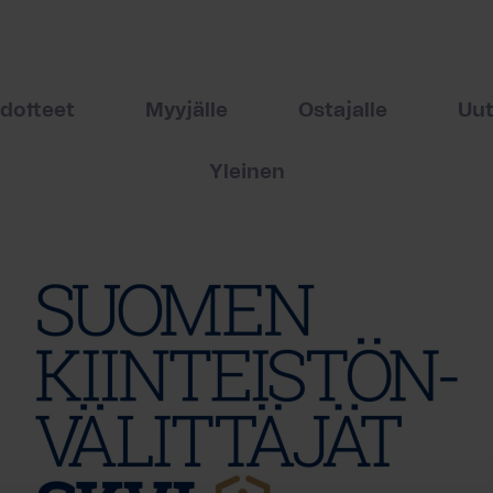
edotteet
Myyjälle
Ostajalle
Uut
Yleinen