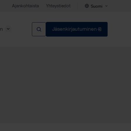
Suomi
Ajankohtaista
Yhteystiedot
en
Jäsenkirjautuminen
Sulje