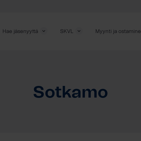
Hae jäsenyyttä
SKVL
Myynti ja ostamin
Sotkamo