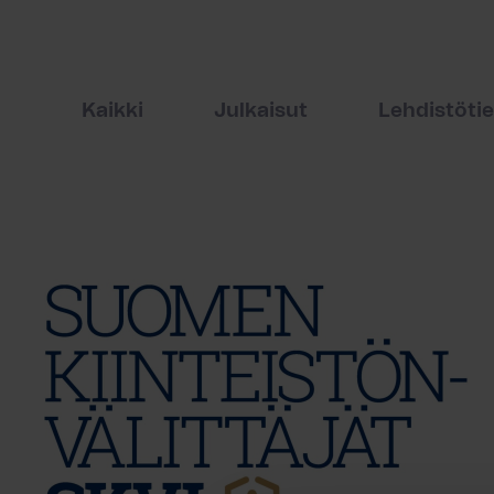
Kaikki
Julkaisut
Lehdistöti