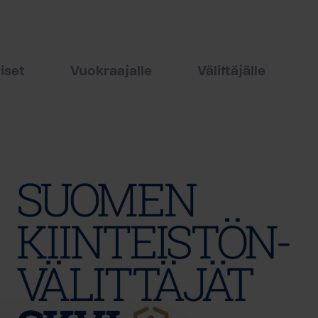
iset
Vuokraajalle
Välittäjälle