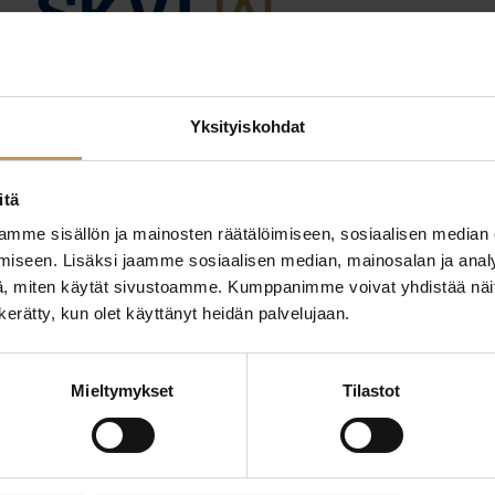
8.6.2026
Yksityiskohdat
Kiinteistö A Tolonen Oy, lkv
itä
Lue artikkeli
mme sisällön ja mainosten räätälöimiseen, sosiaalisen median
iseen. Lisäksi jaamme sosiaalisen median, mainosalan ja analy
, miten käytät sivustoamme. Kumppanimme voivat yhdistää näitä t
n kerätty, kun olet käyttänyt heidän palvelujaan.
Mieltymykset
Tilastot