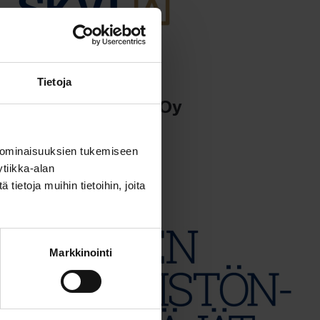
14.1.2025
Tietoja
LKV Korkiakoski Oy
Lue artikkeli
 ominaisuuksien tukemiseen
tiikka-alan
ietoja muihin tietoihin, joita
Markkinointi