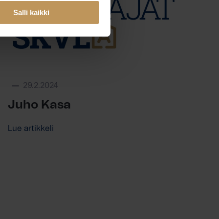
Salli kaikki
29.2.2024
Juho Kasa
Lue artikkeli