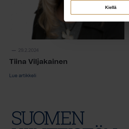
Kiellä
29.2.2024
Tiina Viljakainen
Lue artikkeli