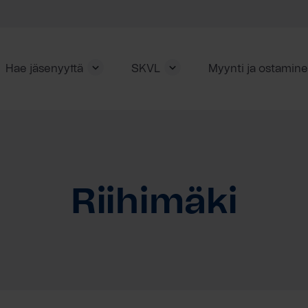
Hae jäsenyyttä
SKVL
Myynti ja ostamin
Riihimäki