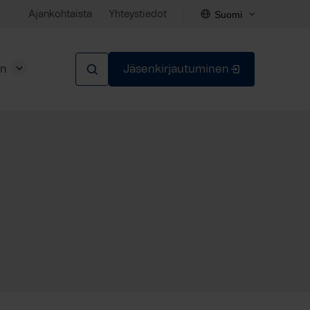
Suomi
Ajankohtaista
Yhteystiedot
en
Jäsenkirjautuminen
Sulje