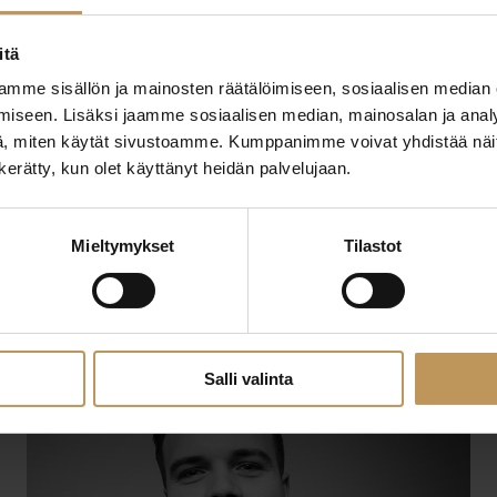
itä
mme sisällön ja mainosten räätälöimiseen, sosiaalisen median
iseen. Lisäksi jaamme sosiaalisen median, mainosalan ja analy
, miten käytät sivustoamme. Kumppanimme voivat yhdistää näitä t
n kerätty, kun olet käyttänyt heidän palvelujaan.
29.2.2024
Tero Tahkola
Mieltymykset
Tilastot
Lue artikkeli
Salli valinta