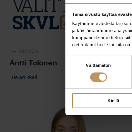
Tämä sivusto käyttää eväste
Käytämme evästeitä tarjoama
ja kävijämäärämme analysoim
kumppaneillemme tietoja siitä
olet antanut heille tai joita o
29.2.2024
Suostumuksen
Antti Tolonen
Välttämätön
valinta
Lue artikkeli
Kiellä