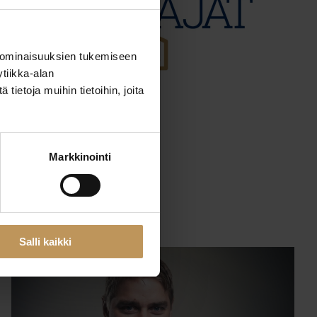
 ominaisuuksien tukemiseen
tiikka-alan
ietoja muihin tietoihin, joita
29.2.2024
Janne Selin
Markkinointi
Lue artikkeli
Salli kaikki