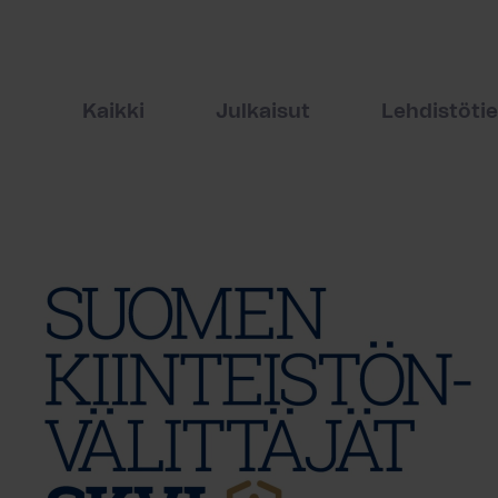
Kaikki
Julkaisut
Lehdistöti