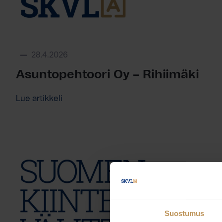
28.4.2026
Asuntopehtoori Oy – Rihiimäki
Lue artikkeli
Suostumus