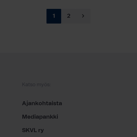
1
2
Katso myös:
Ajankohtaista
Mediapankki
SKVL ry