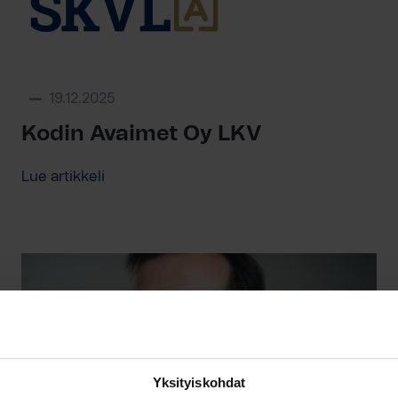
19.12.2025
Kodin Avaimet Oy LKV
Lue artikkeli
Yksityiskohdat