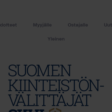
edotteet
Myyjälle
Ostajalle
Uut
Yleinen