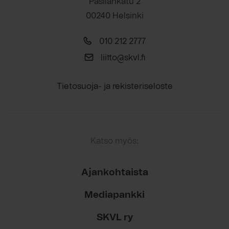
Pasilankatu 2
00240 Helsinki
010 212 2777
liitto@skvl.fi
Tietosuoja- ja rekisteriseloste
Katso myös:
Ajankohtaista
Mediapankki
SKVL ry