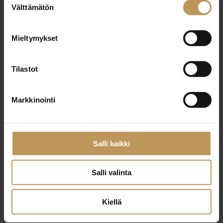
29.2.2024
Välttämätön
valinta
Juha Jaakola
Mieltymykset
Lue artikkeli
Tilastot
Markkinointi
Salli kaikki
Salli valinta
Kiellä