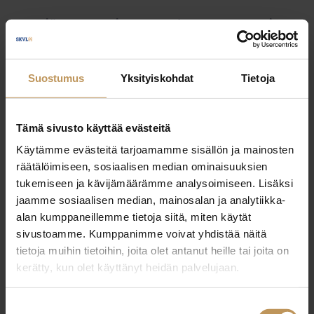
Myyjälle
Ostajalle
Uutiset
Vuokraajalle
Välittäjälle
Yleinen
Suostumus
Yksityiskohdat
Tietoja
Tämä sivusto käyttää evästeitä
Käytämme evästeitä tarjoamamme sisällön ja mainosten
räätälöimiseen, sosiaalisen median ominaisuuksien
tukemiseen ja kävijämäärämme analysoimiseen. Lisäksi
jaamme sosiaalisen median, mainosalan ja analytiikka-
alan kumppaneillemme tietoja siitä, miten käytät
sivustoamme. Kumppanimme voivat yhdistää näitä
tietoja muihin tietoihin, joita olet antanut heille tai joita on
kerätty, kun olet käyttänyt heidän palvelujaan.
Suostumuksen