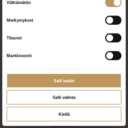
29.5.2026
Välttämätön
valinta
Lehtinen LKV Oy
Mieltymykset
Lue artikkeli
Tilastot
Markkinointi
Salli kaikki
Salli valinta
Suomen Kiinteistönvälittäjät ry
Finlands Fastighetsmäklare rf
Kiellä
Pasilankatu 2