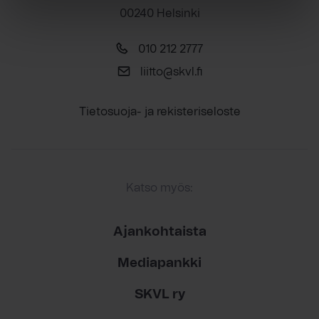
00240 Helsinki
010 212 2777
liitto@skvl.fi
Tietosuoja- ja rekisteriseloste
Katso myös:
Ajankohtaista
Mediapankki
SKVL ry