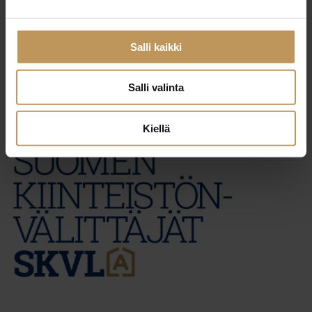
29.2.2024
Tea Tiitu
Salli kaikki
Lue artikkeli
Salli valinta
Kiellä