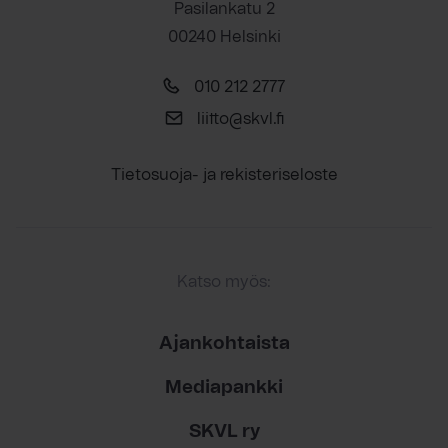
Pasilankatu 2
00240 Helsinki
010 212 2777
liitto@skvl.fi
Tietosuoja- ja rekisteriseloste
Katso myös:
Ajankohtaista
Mediapankki
SKVL ry