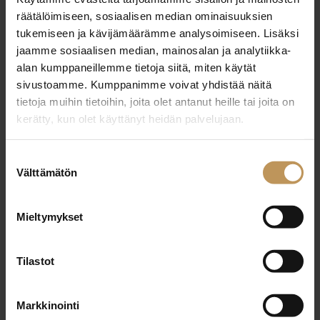
29.2.2024
räätälöimiseen, sosiaalisen median ominaisuuksien
Ari Saariniemi
tukemiseen ja kävijämäärämme analysoimiseen. Lisäksi
jaamme sosiaalisen median, mainosalan ja analytiikka-
Lue artikkeli
alan kumppaneillemme tietoja siitä, miten käytät
sivustoamme. Kumppanimme voivat yhdistää näitä
tietoja muihin tietoihin, joita olet antanut heille tai joita on
kerätty, kun olet käyttänyt heidän palvelujaan.
Suostumuksen
Välttämätön
valinta
Mieltymykset
Tilastot
Markkinointi