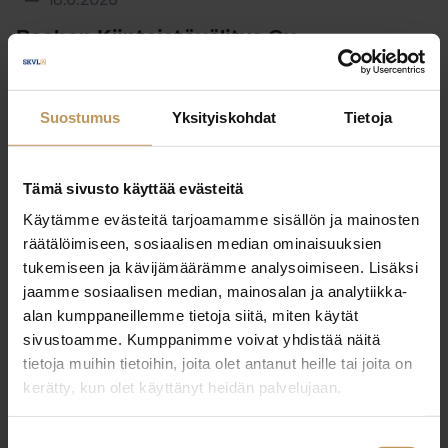
18.6.2026
Raahen Kiinteistövälitys Oy
Lue artikkeli
Suostumus
Yksityiskohdat
Tietoja
Tämä sivusto käyttää evästeitä
Käytämme evästeitä tarjoamamme sisällön ja mainosten
räätälöimiseen, sosiaalisen median ominaisuuksien
tukemiseen ja kävijämäärämme analysoimiseen. Lisäksi
jaamme sosiaalisen median, mainosalan ja analytiikka-
alan kumppaneillemme tietoja siitä, miten käytät
sivustoamme. Kumppanimme voivat yhdistää näitä
tietoja muihin tietoihin, joita olet antanut heille tai joita on
kerätty, kun olet käyttänyt heidän palvelujaan.
Suostumuksen