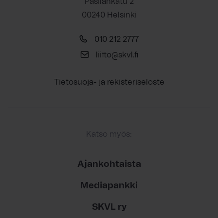
Pasilankatu 2
00240 Helsinki
010 212 2777
liitto@skvl.fi
Tietosuoja- ja rekisteriseloste
Katso myös:
Ajankohtaista
Mediapankki
SKVL ry