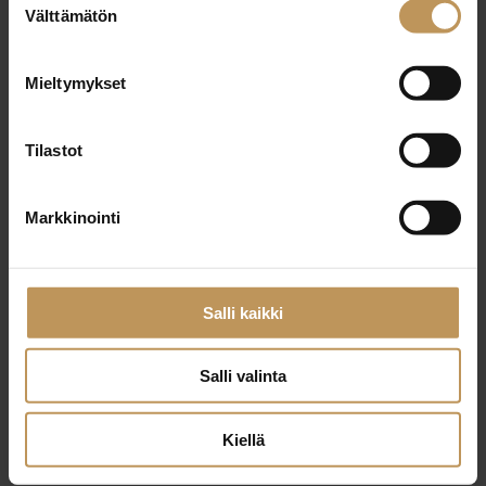
29.2.2024
Välttämätön
valinta
Pasi Siuvatti
Mieltymykset
Lue artikkeli
Tilastot
Markkinointi
Salli kaikki
Salli valinta
Kiellä