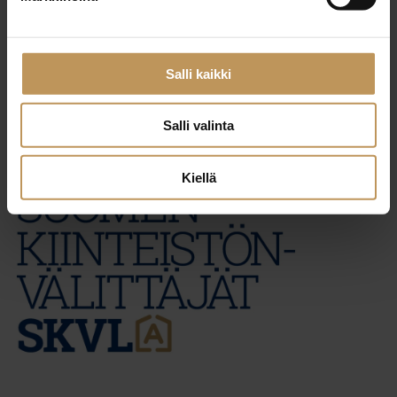
29.2.2024
Seppo Laaksonen
Salli kaikki
Lue artikkeli
Salli valinta
Kiellä