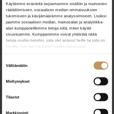
29.2.2024
Käytämme evästeitä tarjoamamme sisällön ja mainosten
räätälöimiseen, sosiaalisen median ominaisuuksien
Päivi Niittynen
tukemiseen ja kävijämäärämme analysoimiseen. Lisäksi
jaamme sosiaalisen median, mainosalan ja analytiikka-
Lue artikkeli
alan kumppaneillemme tietoja siitä, miten käytät
sivustoamme. Kumppanimme voivat yhdistää näitä
tietoja muihin tietoihin, joita olet antanut heille tai joita on
kerätty, kun olet käyttänyt heidän palvelujaan.
Suostumuksen
Välttämätön
valinta
Mieltymykset
Tilastot
Markkinointi