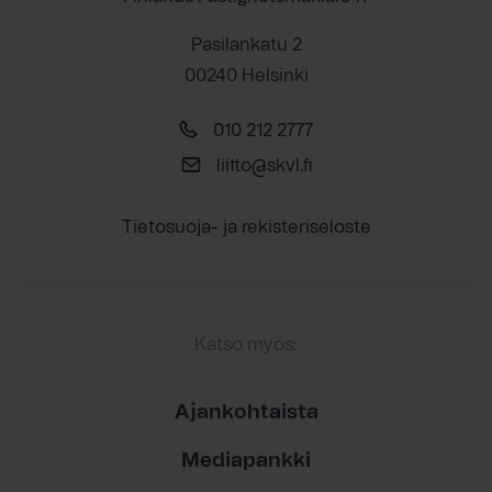
Pasilankatu 2
00240 Helsinki
010 212 2777
liitto@skvl.fi
Tietosuoja- ja rekisteriseloste
Katso myös:
Ajankohtaista
Mediapankki